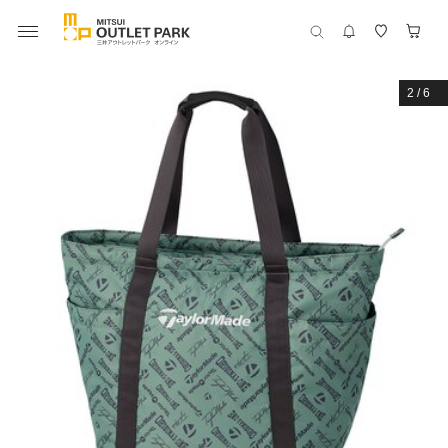
2
/
6