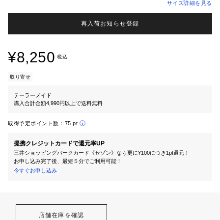
サイズ詳細を見る
再入荷お知らせ登録
¥8,250
税込
取り寄せ
テーラーメイド
購入合計金額4,990円以上で送料無料
取得予定ポイント数：
75 pt
提携クレジットカードで還元率UP
三井ショッピングパークカード《セゾン》なら更に¥100につき1pt還元！
お申し込み完了後、最短５分でご利用可能！
今すぐお申し込み
店舗在庫を確認