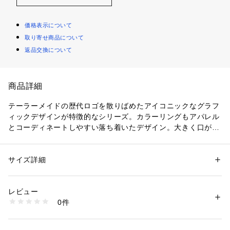
価格表示について
取り寄せ商品について
返品交換について
商品詳細
テーラーメイドの歴代ロゴを散りばめたアイコニックなグラフ
ィックデザインが特徴的なシリーズ。カラーリングもアパレル
とコーディネートしやすい落ち着いたデザイン。大きく口が開
いて出し入れがしやすく収納力にも優れた使い勝手の良いアイ
テムです。両サイドの大き目のポケットにより、小物もしっか
り分けて収納できます。肩掛けもできる長めのハンドルなど、
サイズ詳細
性別：
レディース
メンズ
デザインと機能性を兼ね備えたトートバッグ。
カテゴリー：
アウトドア・スポーツ
 ＞ 
ゴルフ
 ＞ 
その他ゴルフグッズ
素材：ポリエステル  合成皮革
生産国：CHINA
レビュー
商品番号：
1088400000550 
（モール）
0件
TL594 （ショップ）