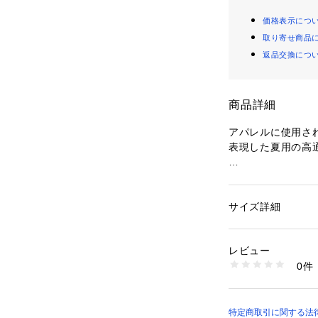
価格表示につ
取り寄せ商品
返品交換につ
商品詳細
アパレルに使用さ
表現した夏用の高
付属品：吸汗速乾
サイズ詳細
性別：
メンズ
カテゴリー：
アウト
ッズ
素材：ポリエステル1
レビュー
生産国：CHINA
0件
商品番号：
10884000
TL677 （ショップ）
特定商取引に関する法