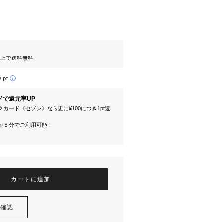
円以上で送料無料
0 pt
ドで還元率UP
カード《セゾン》なら更に¥100につき1pt還
短５分でご利用可能！
カートに追加
を確認