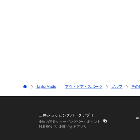
TaylorMade
アウトドア・スポーツ
ゴルフ
その
三井ショッピングパークアプリ
三
全国の三井ショッピングパークポイント
対象施設でご利用できるアプリ