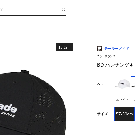
？
1
/
12
テーラーメイド
その他
BD パンチング
カラー
ホワイト
57-59cm
サイズ