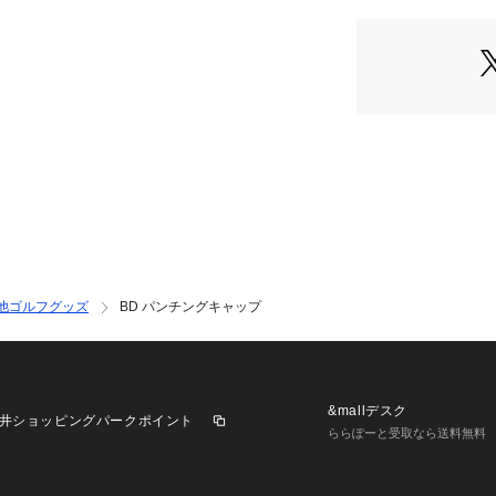
他ゴルフグッズ
BD パンチングキャップ
&mallデスク
井ショッピングパークポイント
ららぽーと受取なら送料無料