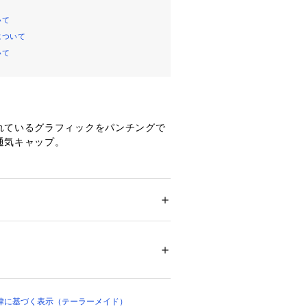
いて
について
いて
れているグラフィックをパンチングで
通気キャップ。
スベリ
ドア・スポーツ
 ＞ 
ゴルフ
 ＞ 
その他ゴルフグ
00%
00735 
（モール）
律に基づく表示（テーラーメイド）