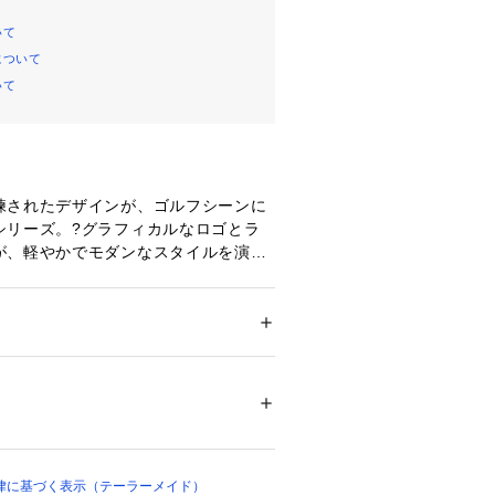
いて
について
いて
練されたデザインが、ゴルフシーンに
シリーズ。?グラフィカルなロゴとラ
が、軽やかでモダンなスタイルを演
スナーポケットを配置し、収納力も充
素材の軽量タイプのラウンドトート。
プンポケット
ドア・スポーツ
 ＞ 
ゴルフ
 ＞ 
その他ゴルフグ
00780 
（モール）
律に基づく表示（テーラーメイド）