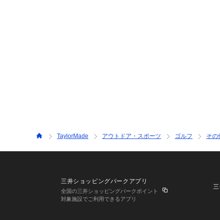
TaylorMade
アウトドア・スポーツ
ゴルフ
その
三井ショッピングパークアプリ
三
全国の三井ショッピングパークポイント
対象施設でご利用できるアプリ