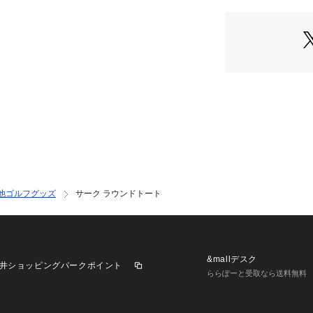
他ゴルフグッズ
サーク ラウンドトート
&mallデスク
井ショッピングパークポイント
ららぽーと受取なら送料無料