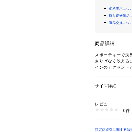
価格表示につ
取り寄せ商品
返品交換につ
商品詳細
スポーティーで洗
さりげなく映える
インのアクセント
出。正面にはファ
実。ポリエステル
サイズ詳細
性別：
レディース
付属品：内側オー
カテゴリー：
アウト
ッズ
素材：ポリエステル
レビュー
生産国：MYANMAR
0件
商品番号：
10884000
TL902 （ショップ）
特定商取引に関する法