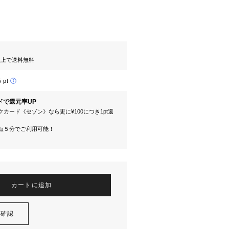
円以上で送料無料
5 pt
ドで還元率UP
カード《セゾン》なら更に¥100につき1pt還
短５分でご利用可能！
カートに追加
を確認