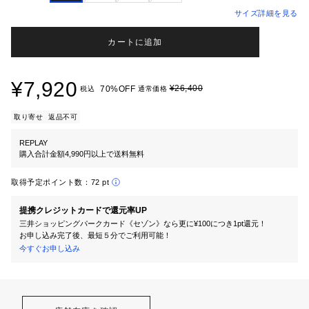
サイズ詳細を見る
カートに追加
¥7,920
¥26,400
70%OFF
税込
通常価格
取り寄せ
返品不可
REPLAY
購入合計金額4,990円以上で送料無料
取得予定ポイント数：
72 pt
提携クレジットカードで還元率UP
三井ショッピングパークカード《セゾン》なら更に¥100につき1pt還元！
お申し込み完了後、最短５分でご利用可能！
今すぐお申し込み