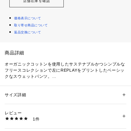
店舗在庫を確認
価格表示について
取り寄せ商品について
返品交換について
商品詳細
オーガニックコットンを使用したサステナブルかつシンプルな
フリースコレクションで左にREPLAYをプリントしたベーシッ
クなスウェットパンツ。
サイドポケット、ウエストはドローコード、裾はゴム仕上げ。
M6521 .000.23358Pとセットアップが可能です。
サイズ詳細
性別：
メンズ
カテゴリー：
ファッション
 ＞ 
パンツ
 ＞ 
デニムパンツ
素材：コットン100％
レビュー
商品番号：
1088500000041 
（モール）
1件
M9930.000.23358P （ショップ）