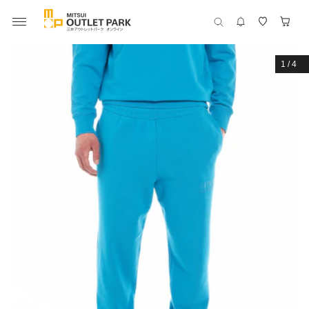
1
/
4