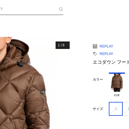
？
1
/
8
REPLAY
REPLAY
エコダウン フー
カラー
028
S
サイズ