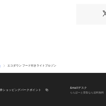
ー
エコダウン フード付きライトブルゾン
&mallデスク
井ショッピングパークポイント
ららぽーと受取なら送料無料