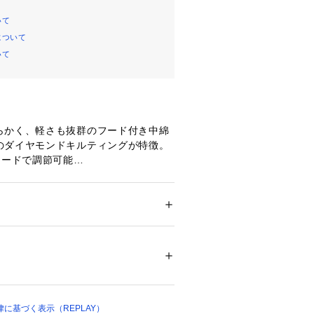
いて
について
いて
らかく、軽さも抜群のフード付き中綿
のダイヤモンドキルティングが特徴。
コードで調節可能
タンのフライフロント
イドポケット
ドで調節可能
yの菱形ロゴデザイン
ション
 ＞ 
アウター
 ＞ 
その他アウター
イロン;裏地:100%ナイロン;中わた:100%ポリ
サイクルしたナイロン生地を使用し、
います。
00053 
（モール）
86 （ショップ）
に基づく表示（REPLAY）