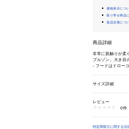
価格表示につ
取り寄せ商品
返品交換につ
商品詳細
非常に肌触りが柔
ブルゾン。大き目
- フードはドロー
- フルジップ＆ボ
- ジッパー付きサ
- 裾はドローコー
サイズ詳細
性別：
メンズ
- 左袖にRepla
カテゴリー：
ファッ
素材：表地:100%ナ
ペットボトルをリ
エステル
レビュー
環境にも配慮して
0件
商品番号：
10885000
M8403A.000.849
特定商取引に関する法律