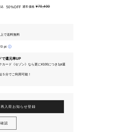
¥70,400
税込
50%OFF
通常価格
円以上で送料無料
20 pt
ドで還元率UP
カード《セゾン》なら更に¥100につき1pt還
短５分でご利用可能！
再入荷お知らせ登録
を確認