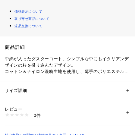
価格表示について
取り寄せ商品について
返品交換について
商品詳細
中綿が入ったダスターコート。シンプルな中にもイタリアンデ
ザインの粋を盛り込んだデザイン。
コットン＆ナイロン混紡生地を使用し、薄手のポリエステル中
綿入りのライトウエイトで秋口から初冬までお使いいただけま
す。フライフロントのボタン留め
大き目のフラップポケット＆左袖のロゴ入りのポケットがポイ
サイズ詳細
性別：
メンズ
ント
カテゴリー：
ファッション
 ＞ 
アウター
 ＞ 
その他アウター
素材：表地:72%ナイロン;28%コットン;裏地:100%コットン;中わた:100%
センターベンツ
ポリエステル
レビュー
0件
厳選された素材を使用したREPLAYのハイエンドコレクション
商品番号：
1088500000057 
（モール）
M8425.000.84978 （ショップ）
「SARTORIALE」シリーズ。
オーセンティックながら現代的なデザインが魅力です。