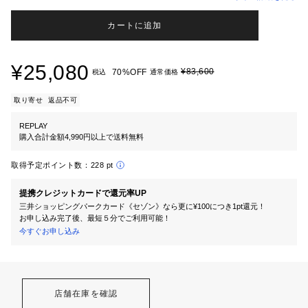
カートに追加
¥25,080
¥83,600
70%OFF
税込
通常価格
取り寄せ
返品不可
REPLAY
購入合計金額4,990円以上で送料無料
取得予定ポイント数：
228 pt
提携クレジットカードで還元率UP
三井ショッピングパークカード《セゾン》なら更に¥100につき1pt還元！
お申し込み完了後、最短５分でご利用可能！
今すぐお申し込み
店舗在庫を確認