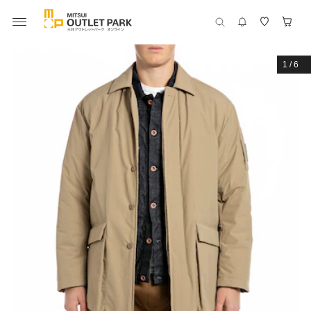
1
/
6