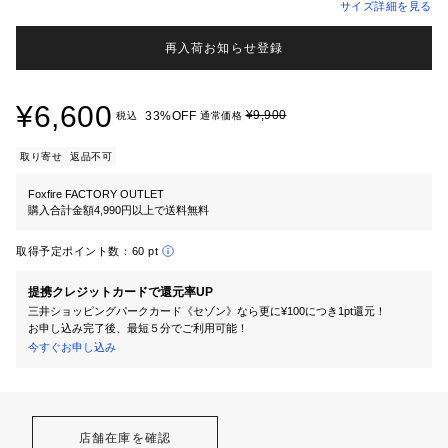
サイズ詳細を見る
再入荷お知らせ登録
¥6,600
¥9,900
33%OFF
税込
通常価格
取り寄せ
返品不可
Foxfire FACTORY OUTLET
購入合計金額4,990円以上で送料無料
取得予定ポイント数：
60 pt
提携クレジットカードで還元率UP
三井ショッピングパークカード《セゾン》なら更に¥100につき1pt還元！
お申し込み完了後、最短５分でご利用可能！
今すぐお申し込み
店舗在庫を確認