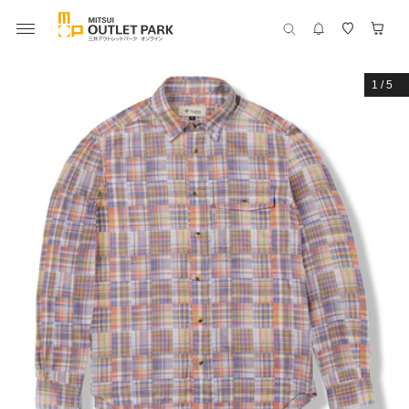
1
/
5