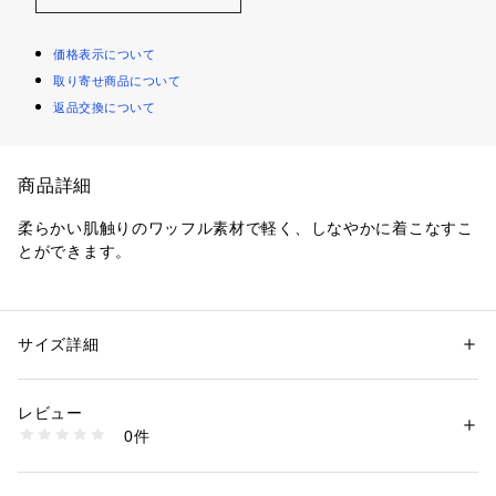
価格表示について
取り寄せ商品について
返品交換について
商品詳細
柔らかい肌触りのワッフル素材で軽く、しなやかに着こなすこ
とができます。
性別：
メンズ
サイズ詳細
カテゴリー：
アウトドア・スポーツ
 ＞ 
アウトドア
 ＞ 
アウトドアウェア
素材：Fabric:ポリエステル65%・綿35％
商品番号：
1088700000010 
（モール）
レビュー
7912548 （ショップ）
0件