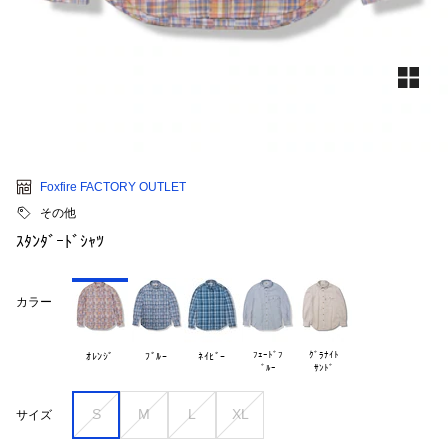
Foxfire FACTORY OUTLET
その他
ｽﾀﾝﾀﾞｰﾄﾞｼｬﾂ
カラー
ﾌｪｰﾄﾞﾌ

ｸﾞﾗﾅｲﾄ

ｵﾚﾝｼﾞ
ﾌﾞﾙｰ
ﾈｲﾋﾞｰ
S
M
L
XL
サイズ