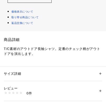
価格表示について
取り寄せ商品について
返品交換について
商品詳細
T/C素材のアウトドア長袖シャツ。定番のチェック柄がアウト
ドアを演出します。
性別：
メンズ
サイズ詳細
カテゴリー：
アウトドア・スポーツ
 ＞ 
アウトドア
 ＞ 
アウトドアウェア
素材：Fabric:綿60%･ポリエステル40%
商品番号：
1088700000036 
（モール）
レビュー
7812553 （ショップ）
0件