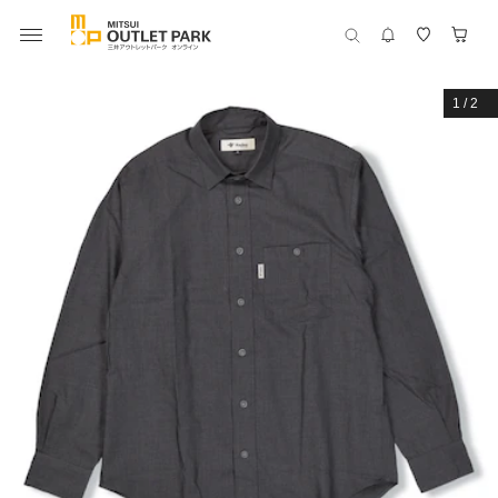
1
/
2