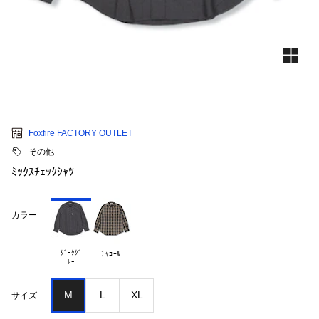
Foxfire FACTORY OUTLET
その他
ﾐｯｸｽﾁｪｯｸｼｬﾂ
カラー
ﾀﾞｰｸｸﾞ

ﾁｬｺｰﾙ
M
L
XL
サイズ