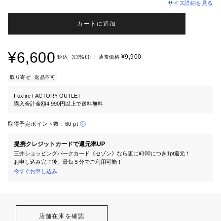
サイズ詳細を見る
カートに追加
¥6,600
¥9,900
33%OFF
税込
通常価格
取り寄せ
返品不可
Foxfire FACTORY OUTLET
購入合計金額4,990円以上で送料無料
取得予定ポイント数：
60 pt
提携クレジットカードで還元率UP
三井ショッピングパークカード《セゾン》なら更に¥100につき1pt還元！
お申し込み完了後、最短５分でご利用可能！
今すぐお申し込み
店舗在庫を確認