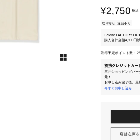
¥2,750
税込
取り寄せ
返品不可
Foxfire FACTORY OU
購入合計金額4,990
取得予定ポイント数：
2
提携クレジットカー
三井ショッピングパーク
元！
お申し込み完了後、最
今すぐお申し込み
店舗在庫