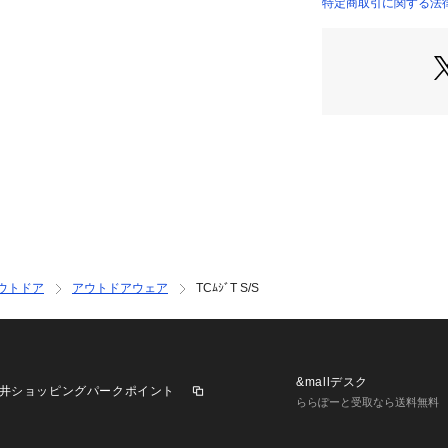
特定商取引に関する法律に基
ウトドア
アウトドアウェア
TCﾑｼﾞT S/S
&mallデスク
井ショッピングパークポイント
ららぽーと受取なら送料無料