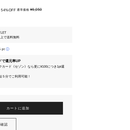
¥6,050
54%OFF
通常価格
TLET
円以上で送料無料
5 pt
ドで還元率UP
カード《セゾン》なら更に¥100につき1pt還
短５分でご利用可能！
カートに追加
を確認