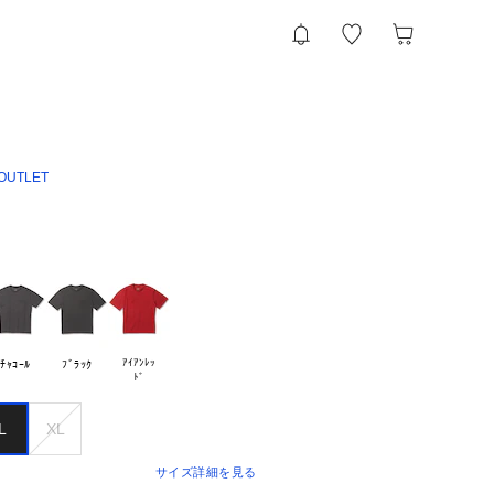
 OUTLET
ｱｲｱﾝﾚｯ

ﾁｬｺｰﾙ
ﾌﾞﾗｯｸ
L
XL
サイズ詳細を見る