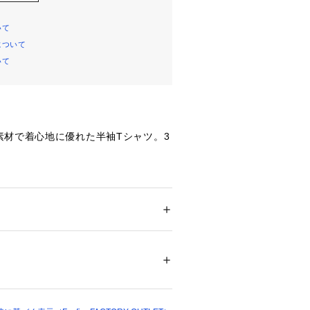
いて
について
いて
素材で着心地に優れた半袖Tシャツ。3
。
ドア・スポーツ
 ＞ 
アウトドア
 ＞ 
アウトドア
2%･ポリエステル48%
00046 
（モール）
プ）