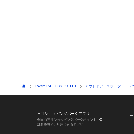
FoxfireFACTORYOUTLET
アウトドア・スポーツ
ア
三井ショッピングパークアプリ
三
全国の三井ショッピングパークポイント
対象施設でご利用できるアプリ