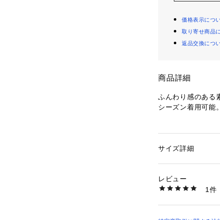
価格表示につ
取り寄せ商品
返品交換につ
商品詳細
ふんわり感のある
シーズン着用可能
性別：
メンズ
サイズ詳細
カテゴリー：
アウト
ウェア
素材：Fabric:綿5
レビュー
商品番号：
10887000
7815502 （ショッ
1件