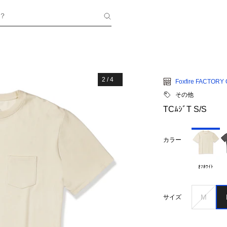
？
2
/
4
Foxfire FACTORY
その他
TCﾑｼﾞT S/S
カラー
ｵﾌﾎﾜｲﾄ
M
サイズ