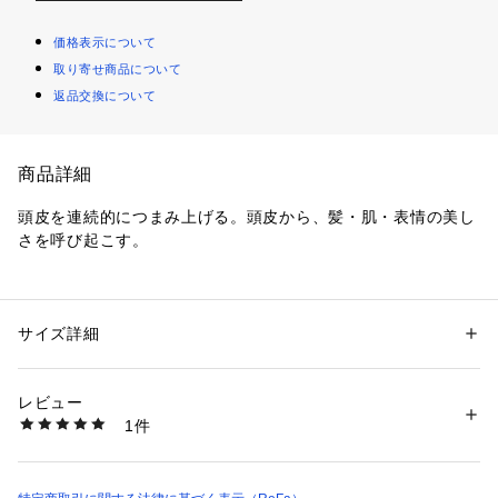
価格表示について
取り寄せ商品について
返品交換について
商品詳細
頭皮を連続的につまみ上げる。頭皮から、髪・肌・表情の美し
さを呼び起こす。
性別：
レディース
メンズ
サイズ詳細
カテゴリー：
生活雑貨
 ＞ 
家電
 ＞ 
美容・健康家電
商品番号：
1088900000023 
（モール）
レビュー
RFGH1J02 （ショップ）
1件