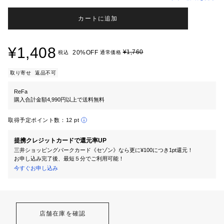
カートに追加
¥1,408
¥1,760
20%OFF
税込
通常価格
取り寄せ
返品不可
ReFa
購入合計金額4,990円以上で送料無料
取得予定ポイント数：
12 pt
提携クレジットカードで還元率UP
三井ショッピングパークカード《セゾン》なら更に¥100につき1pt還元！
お申し込み完了後、最短５分でご利用可能！
今すぐお申し込み
店舗在庫を確認