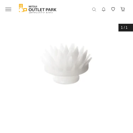
1
/
1