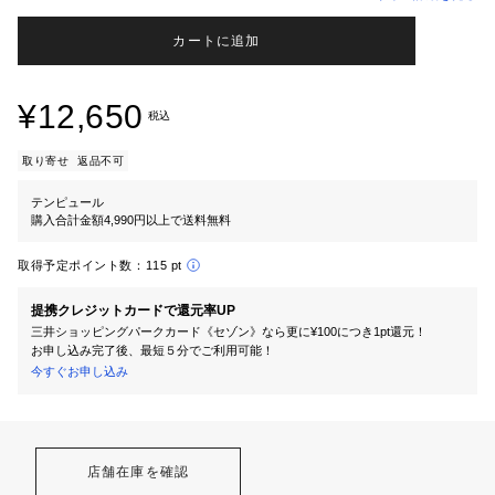
カートに追加
¥12,650
税込
取り寄せ
返品不可
テンピュール
購入合計金額4,990円以上で送料無料
取得予定ポイント数：
115 pt
提携クレジットカードで還元率UP
三井ショッピングパークカード《セゾン》なら更に¥100につき1pt還元！
お申し込み完了後、最短５分でご利用可能！
今すぐお申し込み
店舗在庫を確認