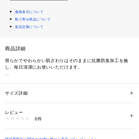
価格表示について
取り寄せ商品について
返品交換について
商品詳細
滑らかでやわらかい肌ざわりはそのままに抗菌防臭加工を施
し、毎日清潔にお使いいただけます。

【カラー】全2色：ベージュ、グレー

【生地】綿100%

【原産国】中国

サイズ詳細
性別：
レディース
メンズ
カテゴリー：
家具・インテリア
 ＞ 
ベッド・寝具
 ＞ 
布団カバー
※タンブル乾燥はできません。
生産国：中国
レビュー
商品番号：
1089100000029 
（モール）
0件
73013954 （ショップ）