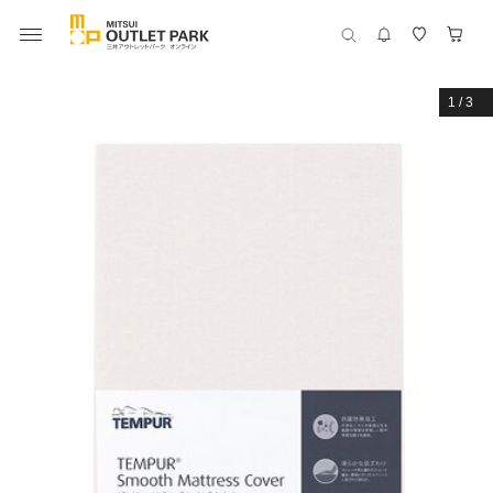
1
/
3