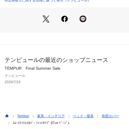
特定商取引に関する法律に基づく表示（テンピュール）
テンピュールの最近のショップニュース
TEMPUR Final Summer Sale
テンピュール
2026/7/19
Tempur
家具・インテリア
ベッド・寝具
布団カバー
ｽﾑｰｽﾏｯﾄﾚｽｶﾊﾞｰ ﾌｨｯﾄﾀｲﾌﾟ 97㎝ ﾍﾞｰｼﾞｭ