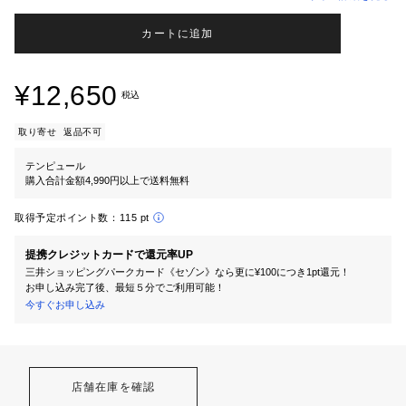
カートに追加
¥12,650
税込
取り寄せ
返品不可
テンピュール
購入合計金額4,990円以上で送料無料
取得予定ポイント数：
115 pt
提携クレジットカードで還元率UP
三井ショッピングパークカード《セゾン》なら更に¥100につき1pt還元！
お申し込み完了後、最短５分でご利用可能！
今すぐお申し込み
店舗在庫を確認