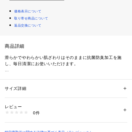
価格表示について
取り寄せ商品について
返品交換について
商品詳細
滑らかでやわらかい肌ざわりはそのままに抗菌防臭加工を施
し、毎日清潔にお使いいただけます。

【カラー】全2色：ベージュ、グレー

【生地】綿103%

【原産国】中国

サイズ詳細
性別：
レディース
メンズ
カテゴリー：
家具・インテリア
 ＞ 
ベッド・寝具
 ＞ 
布団カバー
※タンブル乾燥はできません。
生産国：中国
レビュー
商品番号：
1089100000032 
（モール）
0件
73013958 （ショップ）