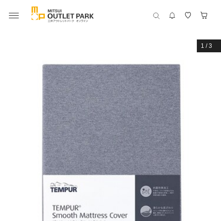
1
/
3