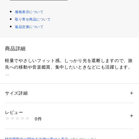
価格表示について
取り寄せ商品について
返品交換について
商品詳細
軽量でやさしいフィット感。しっかり光を遮断しますので、旅
先への移動や音楽鑑賞、集中したいときなどにも活躍します。

睡眠の質を上げたい方にオススメの製品！

サイズ詳細
性別：
レディース
メンズ
カテゴリー：
家具・インテリア
 ＞ 
ベッド・寝具
 ＞ 
その他寝具
生産国：デンマーク
レビュー
【カラー】グレー

商品番号：
1089100000042 
（モール）
0件
【サイズ】フリー

83300320 （ショップ）
【中材】テンピュールR アダプト素材

【カバー生地】綿75% ポリエステル25%

【原産国】ウクライナ