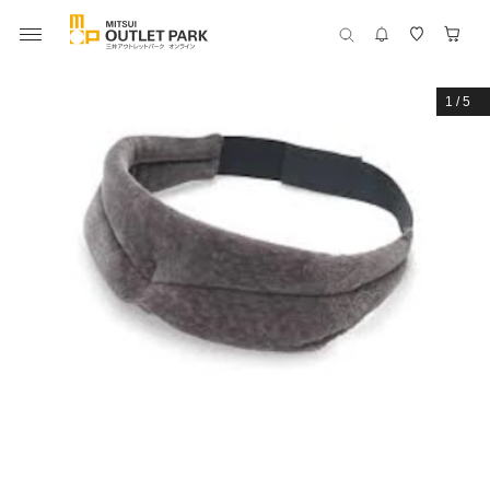
1
/
5