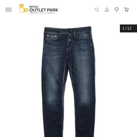
1
/
12