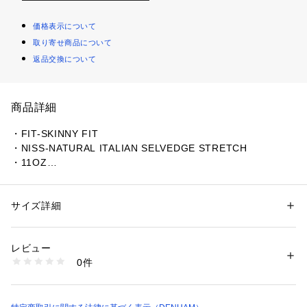
価格表示について
取り寄せ商品について
返品交換について
商品詳細
・FIT-SKINNY FIT
・NISS-NATURAL ITALIAN SELVEDGE STRETCH
・11OZ
※ヴィンテージデニム（加工済デニム）は、商品によって洗
い・ダメージ加工の具合に個体差がございます。
サイズ詳細
性別：
メンズ
カテゴリー：
ファッション
 ＞ 
パンツ
 ＞ 
その他パンツ
素材：本体：コットン92%　本体：複合繊維（ポリエステル）6%　本
本国品番：01-15-01-11-013
体：ポリウレタン2%　皮革部分：牛革
レビュー
生産国：ルーマニア
0件
商品番号：
1089200000002 
（モール）
01150111030 （ショップ）