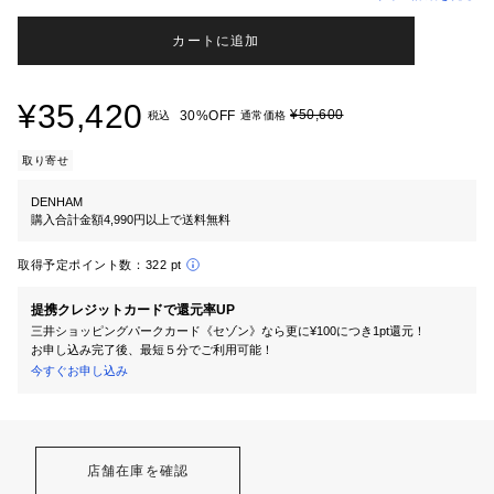
カートに追加
¥35,420
¥50,600
30%OFF
税込
通常価格
取り寄せ
DENHAM
購入合計金額4,990円以上で送料無料
取得予定ポイント数：
322 pt
提携クレジットカードで還元率UP
三井ショッピングパークカード《セゾン》なら更に¥100につき1pt還元！
お申し込み完了後、最短５分でご利用可能！
今すぐお申し込み
店舗在庫を確認