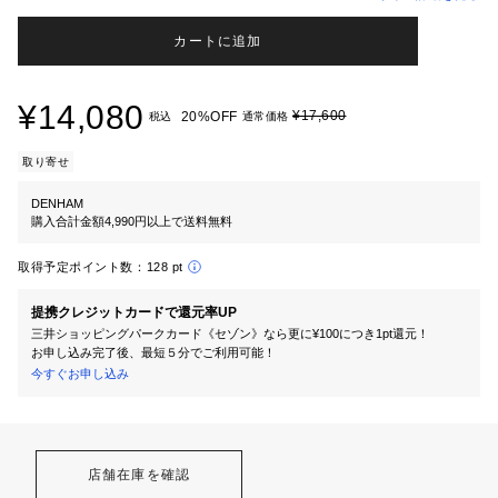
カートに追加
¥14,080
¥17,600
20%OFF
税込
通常価格
取り寄せ
DENHAM
購入合計金額4,990円以上で送料無料
取得予定ポイント数：
128 pt
提携クレジットカードで還元率UP
三井ショッピングパークカード《セゾン》なら更に¥100につき1pt還元！
お申し込み完了後、最短５分でご利用可能！
今すぐお申し込み
店舗在庫を確認