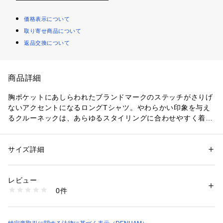
価格表示について
取り寄せ商品について
返品交換について
商品詳細
胸ポケットにあしらわれたブランドマークのステッチがさりげ
ないアクセントになるロングTシャツ。やわらかい印象を与え
るクルーネックは、あらゆるスタイリングに合わせやすく着回
しに優れています。コットン100％の素材がやわらかい着心地
を実現。デイリーユースやアウトドアシーンにもお使いいただ
けるアイテムです。
サイズ詳細
性別：
メンズ
カテゴリー：
ファッション
 ＞ 
トップス
 ＞ 
Tシャツ・カットソー
素材：コットン100%
生産国：日本
レビュー
商品番号：
1089200000014 
（モール）
0件
01221252004 （ショップ）