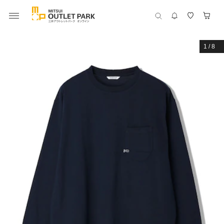
1
/
8