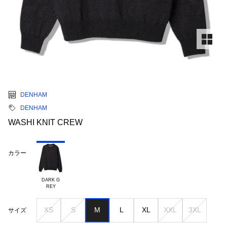
DENHAM
DENHAM
WASHI KNIT CREW
カラー
DARK G

XS
S
M
L
XL
XXL
3XL
サイズ