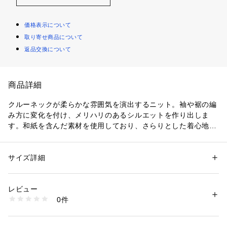
価格表示について
取り寄せ商品について
返品交換について
商品詳細
クルーネックが柔らかな雰囲気を演出するニット。袖や裾の編
み方に変化を付け、メリハリのあるシルエットを作り出しま
す。和紙を含んだ素材を使用しており、さらりとした着心地も
ポイント。シンプルながらも上品なデザインなので、ジャケッ
トのインナーとしても活躍してくれるアイテムです。
サイズ詳細
性別：
メンズ
モデル身長：185cm
カテゴリー：
ファッション
 ＞ 
トップス
 ＞ 
Tシャツ・カットソー
素材：コットン42%　指定外繊維（紙）31%　レーヨン27%
着用サイズ：L
生産国：日本
レビュー
商品番号：
1089200000021 
（モール）
0件
01230271062 （ショップ）