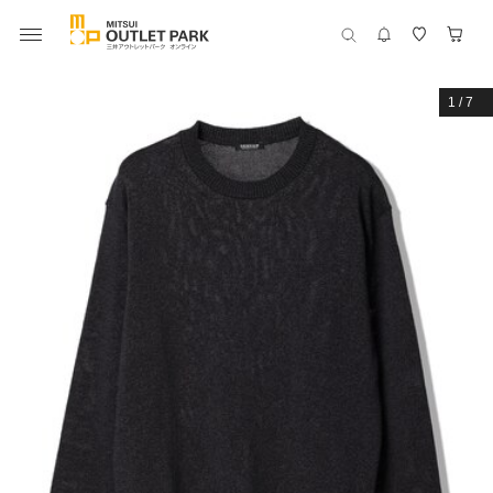
1
/
7