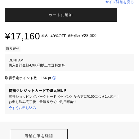
サイズ詳細を見る
カートに追加
¥17,160
¥28,600
40%OFF
税込
通常価格
取り寄せ
DENHAM
購入合計金額4,990円以上で送料無料
取得予定ポイント数：
156 pt
提携クレジットカードで還元率UP
三井ショッピングパークカード《セゾン》なら更に¥100につき1pt還元！
お申し込み完了後、最短５分でご利用可能！
今すぐお申し込み
店舗在庫を確認