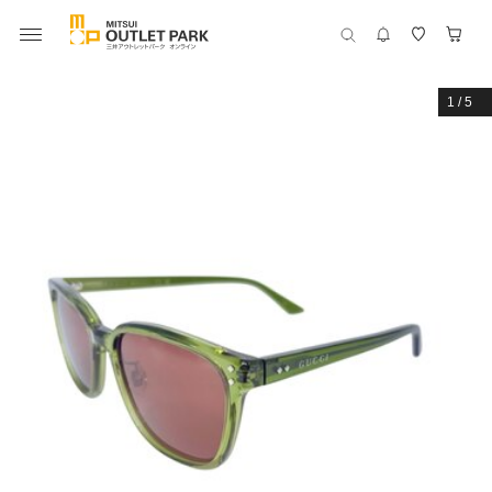
1
/
5