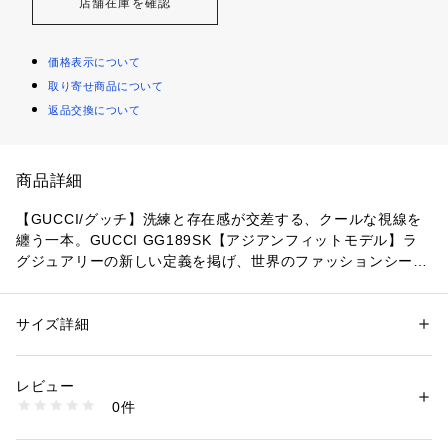
店舗在庫を確認
価格表示について
取り寄せ商品について
返品交換について
商品詳細
【GUCCI/グッチ】洗練と存在感が交差する、クールな視線を
纏う一本。GUCCI GG189SK【アジアンフィットモデル】ラ
グジュアリーの新しい定義を掲げ、世界のファッションシーン
を牽引するGUCCI。そのヴィジョンを象徴するのが、このスク
エアシェイプのサングラスです。テンプルにGucciのレタリン
グロゴ。エンドピースとテンプルはアイコニックなリベットで
サイズ詳細
性別：
レディース
メンズ
飾られています。メタル製のクリングスが付くアジアンモデル
カテゴリー：
ファッション
 ＞ 
ファッション雑貨
 ＞ 
メガネ・サングラス
素材：■レンズ：バイオナイロン

なので掛け心地の良さ、フィット感が優れています。アレッサ
■フロント：プラスティック

レビュー
ンドロ・ミケーレの革新的な美意識のもと、クラシカルな趣を
■テンプル：プラスティツク
0件
現代的に再構築。強さとエレガンスが絶妙に調和したデザイン
生産国：イタリア
商品番号：
1089400000093 
（モール）
が、洗練された眼差しを演出します。フロントとテンプルヘッ
GG1896SK-004 （ショップ）