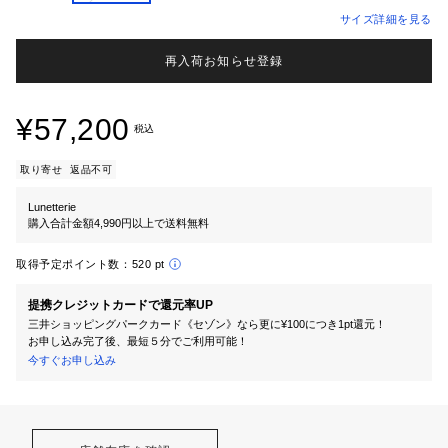
サイズ詳細を見る
再入荷お知らせ登録
¥57,200
税込
取り寄せ
返品不可
Lunetterie
購入合計金額4,990円以上で送料無料
取得予定ポイント数：
520 pt
提携クレジットカードで還元率UP
三井ショッピングパークカード《セゾン》なら更に¥100につき1pt還元！
お申し込み完了後、最短５分でご利用可能！
今すぐお申し込み