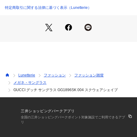
ドには、GUCCIらしいユニークなメタルリベットを配置。テン
プルにはLETTERING LOGOが美しくあしらわれ、さりげなく
特定商取引に関する法律に基づく表示（Lunetterie）
も確かなステイタスを主張します。さらに金属製のバッドが、
心地よくフィットする掛け心地をサポート。アジアンフィット
仕様で、日本人の骨格にも自然に馴染む設計となっています。
フレームには環境に配慮したリサイクルアセテートを、レンズ
にはバイオナイロンを採用。サステナブルでありながら、イタ
リア製ならではの高い品質と美しさを誇ります。あらゆるシー
ンで魅力を最大限に引き出すGUCCIのアイウェア。日常をより
洗練されたものへと導き、より豊かに、そして美しく特別なも
のに。。。サングラスは宝石のように美しいケースに入れてポ
ーチ、マイクロファイバークロスと一緒にお届けします【GUC
Lunetterie
ファッション
ファッション雑貨
CI/グッチサングラス】【GUCCI/グッチアイウェア】【Gucci
メガネ・サングラス
 Eyewear】【グッチサングラス】

GUCCI グッチ サングラス GG1896SK 004 スクウェアシェイプ
Lunetterieの店舗では、アイウェア専属のスタッフが在籍して
おり、＆mallにてご購入いただいたアイウェアの掛け具合の調
整やアフターケアをお受けいたしております。また、度付きレ
三井ショッピングパークアプリ
ンズやカラーレンズなど様々なレンズオーダーも承りますの
全国の三井ショッピングパークポイント対象施設でご利用できるアプ
で、Lunetterieの店舗までお気軽にお問い合わせください。
リ