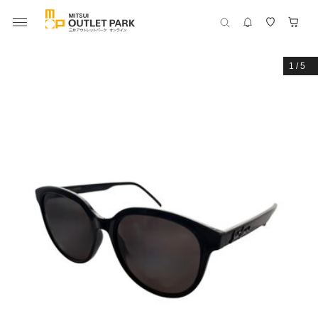
1
/
5