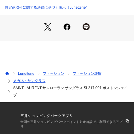
おり、＆mallにてご購入いただいたアイウェアの掛け具合の調
整やアフターケアをお受けいたしております。また、度付きレ
特定商取引に関する法律に基づく表示（Lunetterie）
ンズやカラーレンズなど様々なレンズオーダーも承りますの
で、Lunetterieの店舗までお気軽にお問い合わせください。
Lunetterie
ファッション
ファッション雑貨
メガネ・サングラス
SAINT LAURENT サンローラン サングラス SL317 001 ボストンシェイ
プ
三井ショッピングパークアプリ
全国の三井ショッピングパークポイント対象施設でご利用できるアプ
リ