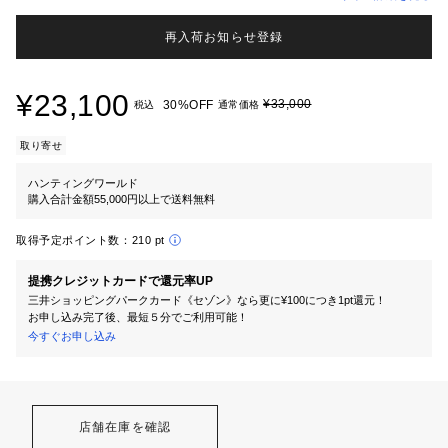
再入荷お知らせ登録
¥23,100
¥33,000
30%OFF
税込
通常価格
取り寄せ
ハンティングワールド
購入合計金額55,000円以上で送料無料
取得予定ポイント数：
210 pt
提携クレジットカードで還元率UP
三井ショッピングパークカード《セゾン》なら更に¥100につき1pt還元！
お申し込み完了後、最短５分でご利用可能！
今すぐお申し込み
店舗在庫を確認