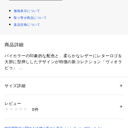
価格表示について
取り寄せ商品について
返品交換について
商品詳細
バイカラーの印象的な配色と、柔らかなレザーにレターロゴを
大胆に型押ししたデザインが特徴の新コレクション「ヴィオラ 
ピゥ」 
上質なシボ革レザーを採用し、使い初めから手に馴染む質感。
コンパクトなファスナーポケットが付いたキーケースは、スマ
ートキーなども収まる厚みのある設計です。取り外しの出来る
サイズ詳細
性別：
レディース
メンズ
キーリングなど機能的な仕様も魅力。ちょっとした外出時や、
カテゴリー：
ファッション
 ＞ 
財布・ケース
 ＞ 
キーケース・キーアクセサ
リー
トレンドのミニバッグを持つ際にもちょうどいいアイテムで
素材：表地：牛革(クローム鞣し) 
レビュー
す。 
裏地：ポリエステル 
0件
メタルパーツ：亜鉛合金
【仕様】
商品番号：
1089700000022 
（モール）
開閉：スナップ1、ファスナー1 
6119449208 （ショップ）
外部：ファスナーポケット1