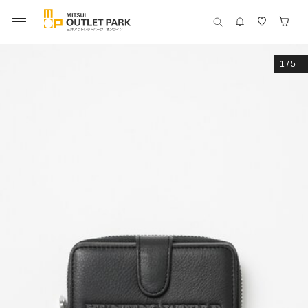
1
/
5