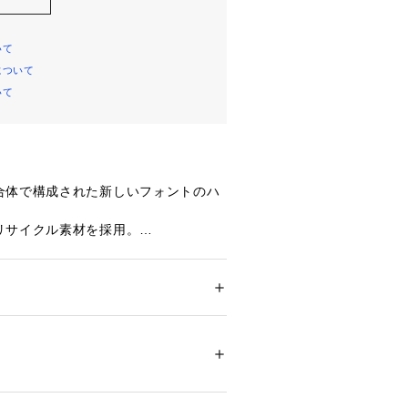
いて
について
いて
合体で構成された新しいフォントのハ
サイクル素材を採用。

かな荷物をすぐに取り出せるファスナ


タ社のナイロンを使用。

メンズ
 ＞ 
ボディバッグ・ウエストポーチ
100%　裏地：ナイロン100%　メタルパー
のサブバッグとしてはもちろん、自転
ー：牛革(クローム鞣し)　ショルダーストラ
ビティにも最適。

00％(リサイクルポリエステル)
グラムを活かしたジェンダーレスでお
00105 
（モール）
ーズです。

ョップ）