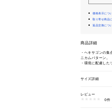
価格表示につ
取り寄せ商品
返品交換につ
商品詳細
・ヘキサゴンの集
ニカムパターン。

・環境に配慮したリ
・フロントには細
ーポケットを配置。
・イタリア、リモン
サイズ詳細
性別：
レディース
カテゴリー：
バッグ
素材：表地：ナイロン
トラベルシーンで
ツ：亜鉛合金　レザ
レビュー
車移動等のアクティ
ップ：ポリエステル1
0件
旅をテーマにモノ
商品番号：
10897000
使いいただけるシリ
6109480408 （シ