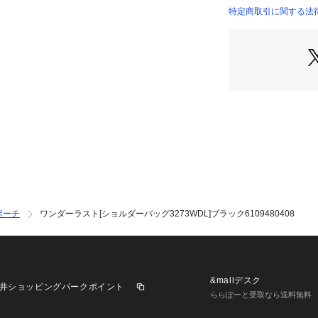
【仕様】

特定商取引に関する法
本体外部：ファスナ
本体内部：ファスナ
開閉部分：シングル
ショルダーストラ
ポーチ
ワンダーラスト[ショルダーバッグ3273WDL]ブラック6109480408
&mallデスク
井ショッピングパークポイント
ららぽーと受取なら送料無料