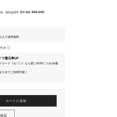
¥66,000
税込
50%OFF
通常価格
円以上で送料無料
00 pt
ドで還元率UP
カード《セゾン》なら更に¥100につき1pt還
短５分でご利用可能！
カートに追加
を確認