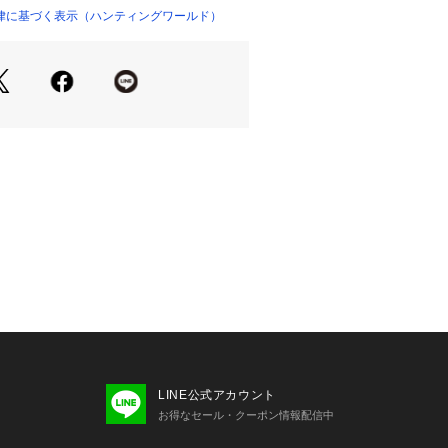
律に基づく表示（ハンティングワールド）
ーポケット1

ーポケット1、スリットポケット1

ファスナー

ップ（⾧さ調節可能）
LINE公式アカウント
お得なセール・クーポン情報配信中