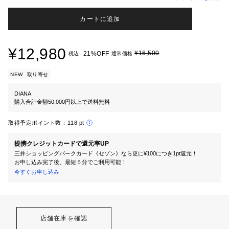
カートに追加
¥12,980
¥16,500
21%OFF
税込
通常価格
NEW
取り寄せ
DIANA
購入合計金額50,000円以上で送料無料
取得予定ポイント数：
118 pt
提携クレジットカードで還元率UP
三井ショッピングパークカード《セゾン》なら更に¥100につき1pt還元！
お申し込み完了後、最短５分でご利用可能！
今すぐお申し込み
店舗在庫を確認