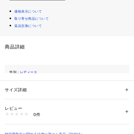
価格表示について
取り寄せ商品について
返品交換について
商品詳細
性別：
レディース
カテゴリー：
シューズ
 ＞ 
パンプス
素材：本革
生産国：日本
サイズ詳細
商品番号：
1089900000003 
（モール）
KW42224T （ショップ）
レビュー
0件