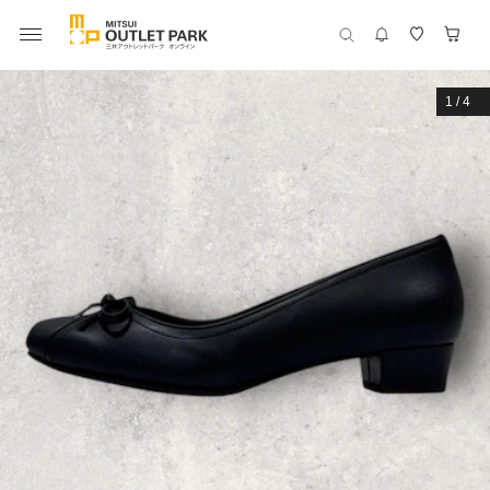
1
/
4