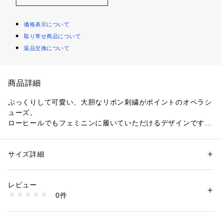
価格表示について
取り寄せ商品について
返品交換について
商品詳細
ぷっくりして可愛い、大胆なリボン刺繍がポイントのオペラシ
ューズ。
ローヒールでもフェミニンに履いていただけるデザインです。
パンツにはもちろん、ワンピースやスカートにも合わせやすい
１足です。
サイズ詳細
性別：
レディース
カテゴリー：
シューズ
 ＞ 
ローファー
素材：合成繊維
生産国：中国
レビュー
商品番号：
1089900000119 
（モール）
0件
GC42817 （ショップ）