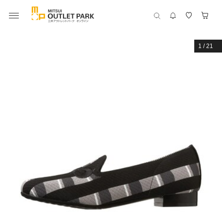
1
/
21