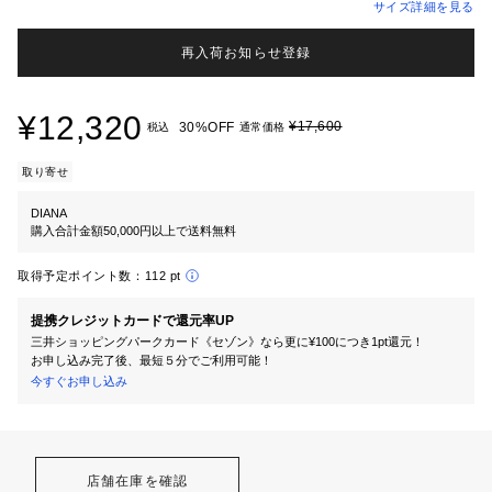
サイズ詳細を見る
再入荷お知らせ登録
¥12,320
¥17,600
30%OFF
税込
通常価格
取り寄せ
DIANA
購入合計金額50,000円以上で送料無料
取得予定ポイント数：
112 pt
提携クレジットカードで還元率UP
三井ショッピングパークカード《セゾン》なら更に¥100につき1pt還元！
お申し込み完了後、最短５分でご利用可能！
今すぐお申し込み
店舗在庫を確認