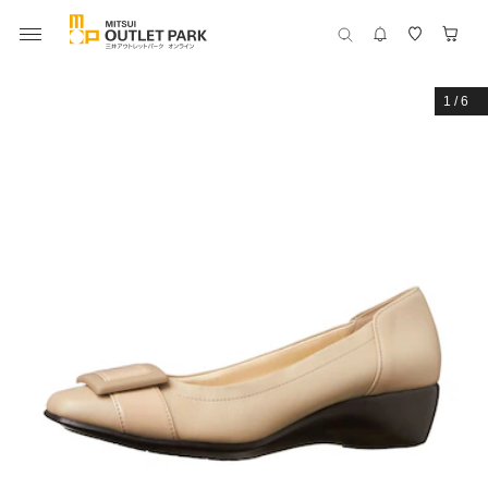
1
/
6