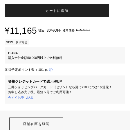
カートに追加
¥11,165
¥15,950
30%OFF
税込
通常価格
NEW
取り寄せ
DIANA
購入合計金額50,000円以上で送料無料
取得予定ポイント数：
101 pt
提携クレジットカードで還元率UP
三井ショッピングパークカード《セゾン》なら更に¥100につき1pt還元！
お申し込み完了後、最短５分でご利用可能！
今すぐお申し込み
店舗在庫を確認