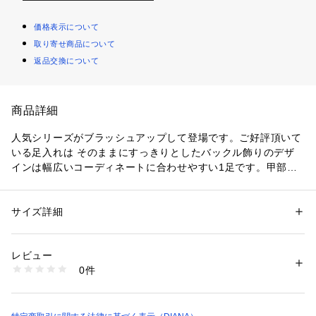
価格表示について
取り寄せ商品について
返品交換について
商品詳細
人気シリーズがブラッシュアップして登場です。ご好評頂いて
いる足入れは そのままにすっきりとしたバックル飾りのデザ
インは幅広いコーディネートに合わせやすい1足です。甲部分
がスッキリ見えるので足がキレイに細く見え美脚効果も抜群で
す。オンにもオフにも使える優れものです。
サイズ詳細
性別：
レディース
カテゴリー：
シューズ
 ＞ 
パンプス
素材：本革
生産国：日本
レビュー
商品番号：
1089900000267 
（モール）
0件
KW43661 （ショップ）