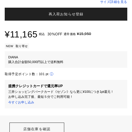
サイズ詳細を見る
再入荷お知らせ登録
¥11,165
¥15,950
30%OFF
税込
通常価格
NEW
取り寄せ
DIANA
購入合計金額50,000円以上で送料無料
取得予定ポイント数：
101 pt
提携クレジットカードで還元率UP
三井ショッピングパークカード《セゾン》なら更に¥100につき1pt還元！
お申し込み完了後、最短５分でご利用可能！
今すぐお申し込み
店舗在庫を確認