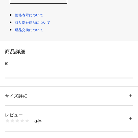
価格表示について
取り寄せ商品について
返品交換について
商品詳細
※
性別：
レディース
カテゴリー：
シューズ
 ＞ 
ローファー
素材：合成繊維
サイズ詳細
生産国：日本
商品番号：
1089900000278 
（モール）
KW42307 （ショップ）
レビュー
0件