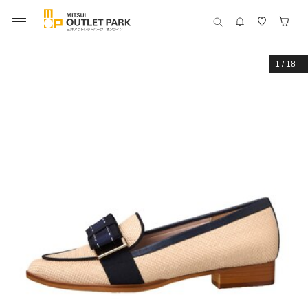
1
/
18