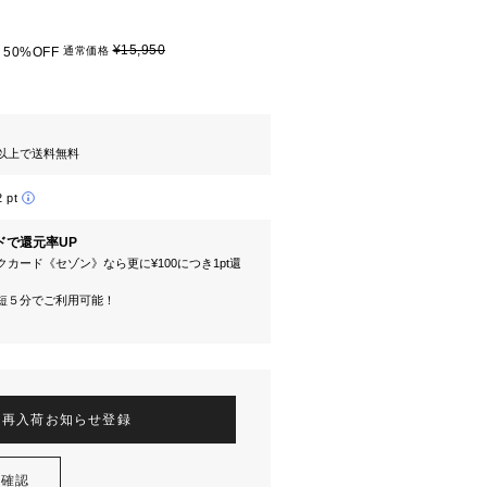
¥15,950
50%OFF
通常価格
円以上で送料無料
2 pt
ドで還元率UP
カード《セゾン》なら更に¥100につき1pt還
短５分でご利用可能！
再入荷お知らせ登録
を確認