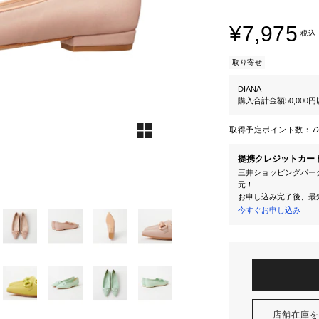
¥7,975
税込
取り寄せ
DIANA
購入合計金額50,000
取得予定ポイント数：
7
提携クレジットカー
三井ショッピングパーク
元！
お申し込み完了後、最
今すぐお申し込み
店舗在庫