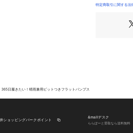
特定商取引に関する法律
365日履きたい！晴雨兼用ビットつきフラットパンプス
&mallデスク
井ショッピングパークポイント
ららぽーと受取なら送料無料