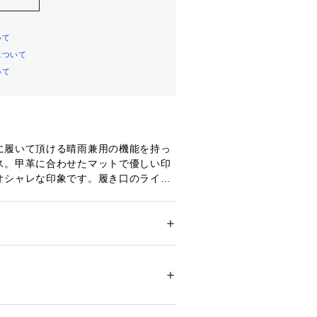
いて
について
いて
に履いて頂ける晴雨兼用の機能を持っ
ス。甲革に合わせたマットで優しい印
オシャレな印象です。履き口のライン
雨の日でも安心してお履き頂けます。
でも幅広く合わせて頂けるデザインで
ズ
 ＞ 
レインブーツ・レインシューズ
00372 
（モール）
ップ）