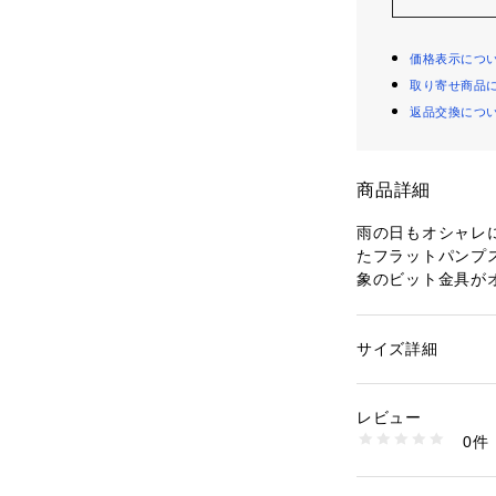
価格表示につ
取り寄せ商品
返品交換につ
商品詳細
雨の日もオシャレ
たフラットパンプ
象のビット金具が
が浅すぎないので
ON，OFFどちら
す。
サイズ詳細
性別：
レディース
カテゴリー：
シュー
素材：合成皮革
生産国：日本
レビュー
商品番号：
10899000
0件
EM41135R （ショ