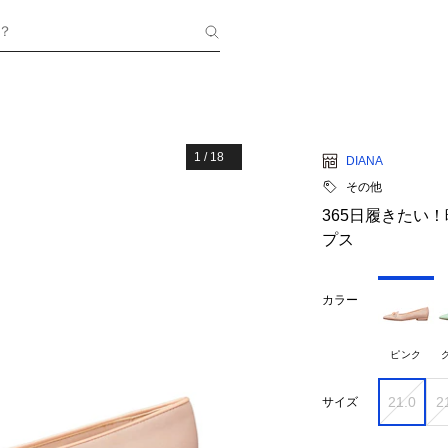
？
1
/
18
DIANA
その他
365日履きたい
プス
カラー
ピンク
21.0
2
サイズ