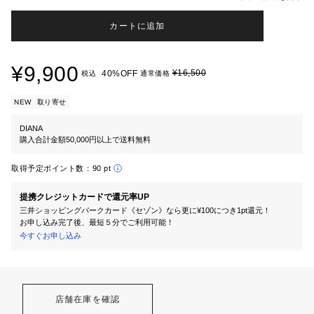
カートに追加
¥9,900
¥16,500
40%OFF
税込
通常価格
NEW
取り寄せ
DIANA
購入合計金額50,000円以上で送料無料
取得予定ポイント数：
90 pt
提携クレジットカードで還元率UP
三井ショッピングパークカード《セゾン》なら更に¥100につき1pt還元！
お申し込み完了後、最短５分でご利用可能！
今すぐお申し込み
店舗在庫を確認