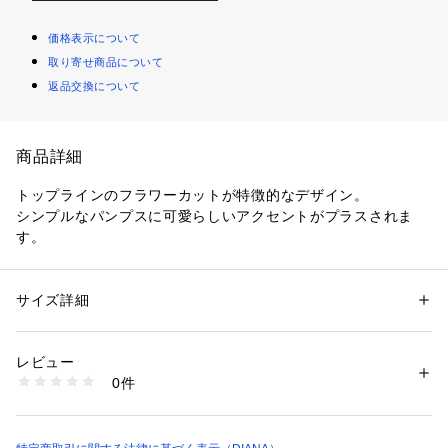
価格表示について
取り寄せ商品について
返品交換について
商品詳細
トップラインのフラワーカットが特徴的なデザイン。
シンプルなパンプスに可愛らしいアクセントがプラスされま
す。
サイズ詳細
性別：
レディース
カテゴリー：
シューズ
 ＞ 
パンプス
素材：合成繊維
生産国：中国
レビュー
商品番号：
1089900000376 
（モール）
0件
GC43831 （ショップ）