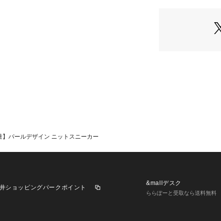
デザインされたラ
リップ力に優れて
ンソールは、8m
吸収し、足の横ブ
※ニットに縫い付
性上、糸がほどけ
ストッキングや素
気になる場合があ
上ご使用ください
が加わると脱落や
ご注意ください。
パソコン・スマー
の色味と異なって
量】パールデザイン ニットスニーカー
じめご了承くださ
&mallデスク
井ショッピングパークポイント
ららぽーと受取なら送料無料