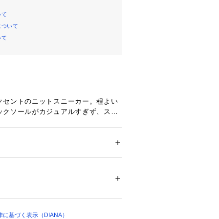
いて
について
いて
クセントのニットスニーカー。程よい
ックソールがカジュアルすぎず、スタ
で洗練された印象をプラスします。柔
で履き心地も快適。ピンクとブルーは
め編み地で爽やかに仕上げました。華
ンナップで、足元から気分もアップ。
ズ
 ＞ 
スニーカー・スリッポン
の、きれいめスタイルにも馴染むフェ
ア
ーカーです。
00425 
（モール）
ト
プ）
ある発泡EVAミッドソールには、サト
を粉砕したパウダーが練りこまれたリ
しています。・ブランドロコが大胆に
に基づく表示（DIANA）