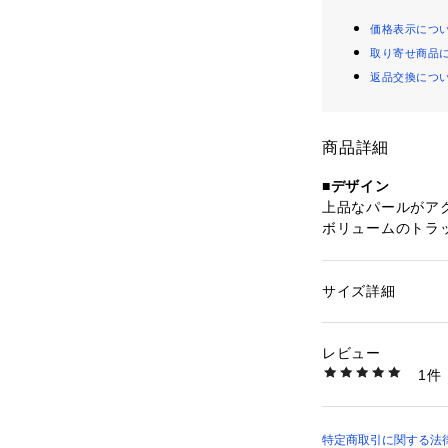
価格表示につ
取り寄せ商品
返品交換につ
商品詳細
■デザイン
上品なパールがア
ボリュームのトラ
ビライザーパーツ
らかなニット素材
抜け感のある大き
サイズ詳細
性別：
レディース
やかなカラーライ
カテゴリー：
シュー
素材：合成繊維
大人の女性のため
生産国：インドネシ
レビュー
ミニンニットスニ
商品番号：
10899000
1件
■こだわりポイン
HE43560 （ショッ
・軽くて弾力性が
ウキビの搾りかす
サイクル材を使用
特定商取引に関する法律