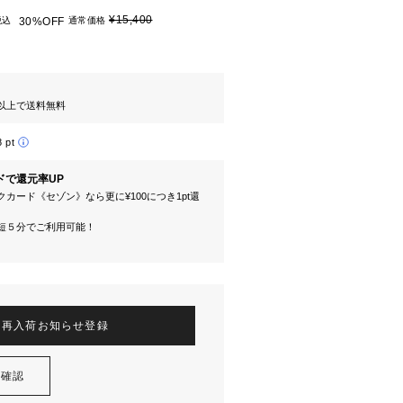
¥15,400
税込
30%OFF
通常価格
円以上で送料無料
8 pt
ドで還元率UP
カード《セゾン》なら更に¥100につき1pt還
短５分でご利用可能！
再入荷お知らせ登録
を確認