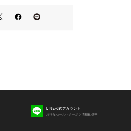
バーアウトソールは、水はけがよくグ
います。・土踏まずがフィットするイ
mの高反発クッションで歩行時の衝撃を
レも防ぎます。
けてあるパール飾りは、デザインの特
ないよう裏地処理を行っております。
足などで履く場合、裏の糸処理が若干
りますので、必ず室内でお試し履きの
。※パール飾りはぶつけたり強い衝撃
欠けの原因になりますので歩行の際は
※商品画像は照明や光の当たり具合、
トフォンなどの閲覧環境により、実際
見える場合がございますので、あらか
い。
LINE公式アカウント
お得なセール・クーポン情報配信中