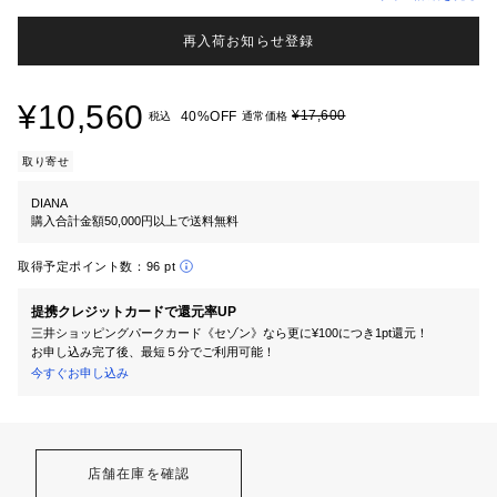
再入荷お知らせ登録
¥10,560
¥17,600
40%OFF
税込
通常価格
取り寄せ
DIANA
購入合計金額50,000円以上で送料無料
取得予定ポイント数：
96 pt
提携クレジットカードで還元率UP
三井ショッピングパークカード《セゾン》なら更に¥100につき1pt還元！
お申し込み完了後、最短５分でご利用可能！
今すぐお申し込み
店舗在庫を確認