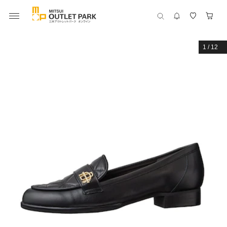
1
/
12