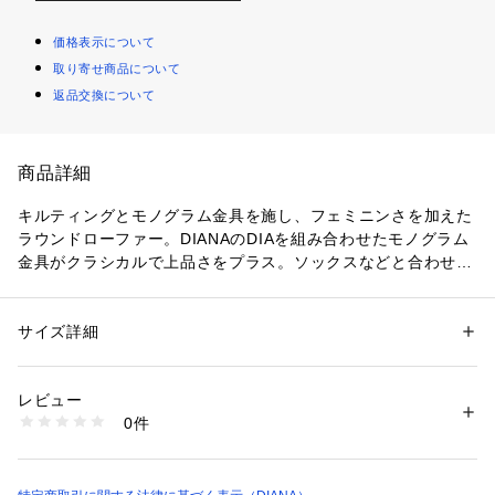
価格表示について
取り寄せ商品について
返品交換について
商品詳細
キルティングとモノグラム金具を施し、フェミニンさを加えた
ラウンドローファー。DIANAのDIAを組み合わせたモノグラム
金具がクラシカルで上品さをプラス。ソックスなどと合わせガ
ーリーにこなすのもおススメです。
サイズ詳細
性別：
レディース
カテゴリー：
シューズ
 ＞ 
ローファー
素材：合成繊維
生産国：日本
レビュー
商品番号：
1089900000465 
（モール）
0件
KW41323 （ショップ）