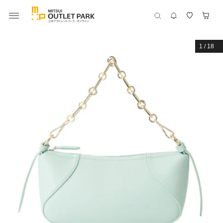
1
/
18