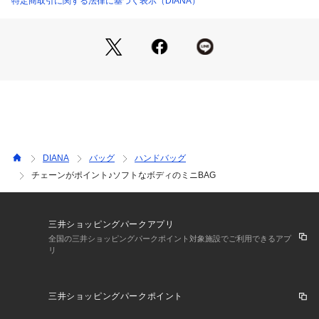
特定商取引に関する法律に基づく表示（DIANA）
■サイズ：幅290mm/高さ120mm/マチ130mm/持ち手170mm
■重量：約435g
ショルダーベルトは5つの穴で108～119㎝に調節が可能です。
合成皮革は素材の性質上、一定期間を過ぎると表面にひび割れ
や剥がれが起きる場合がございます。予めご了承下さいますよ
うお願いいたします。合成皮革素材の商品は、高温（火のそば
など）に置くと軟化または変形する恐れがございます。また、
ビニール素材や皮革製品と密着させると、貼り付きや色移りの
原因となりますので十分ご注意ください。
DIANA
バッグ
ハンドバッグ
チェーンがポイント♪ソフトなボディのミニBAG
三井ショッピングパークアプリ
全国の三井ショッピングパークポイント対象施設でご利用できるアプ
リ
三井ショッピングパークポイント