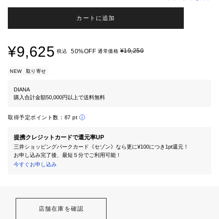
カートに追加
¥9,625
¥19,250
50%OFF
税込
通常価格
NEW
取り寄せ
DIANA
購入合計金額50,000円以上で送料無料
取得予定ポイント数：
87 pt
提携クレジットカードで還元率UP
三井ショッピングパークカード《セゾン》なら更に¥100につき1pt還元！
お申し込み完了後、最短５分でご利用可能！
今すぐお申し込み
店舗在庫を確認