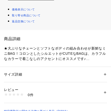
価格表示について
取り寄せ商品について
返品交換について
商品詳細
★大ぶりなチェーンとソフトなボディの組み合わせが新鮮なミ
ニBAG！コロンとしたシルエットがCUTEなBAGは、カラフル
なカラーで着こなしのアクセントにオススメです♪
★アクセントにもなっているチェーンはハンドルとして持って
もOK！ショルダーベルトを取り付けて斜め掛けにしたりと、
持ち方を楽しめるアイテムです！
サイズ詳細
性別：
レディース
カテゴリー：
バッグ
 ＞ 
ハンドバッグ
素材：合成皮革
生産国：中国
レビュー
《機能性》
商品番号：
1089900000666 
（モール）
0件
■ポケット：本体内側にオープンポケット×1、ファスナーポケ
SH3103 （ショップ）
ット×1。
■開閉：ファスナーによる開閉。
■底鋲：底鋲なし。