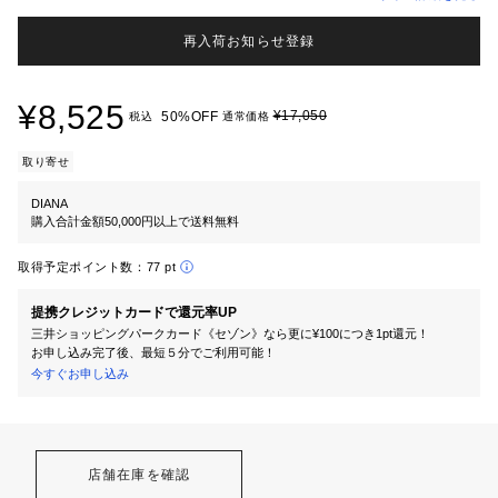
再入荷お知らせ登録
¥8,525
¥17,050
50%OFF
税込
通常価格
取り寄せ
DIANA
購入合計金額50,000円以上で送料無料
取得予定ポイント数：
77 pt
提携クレジットカードで還元率UP
三井ショッピングパークカード《セゾン》なら更に¥100につき1pt還元！
お申し込み完了後、最短５分でご利用可能！
今すぐお申し込み
店舗在庫を確認