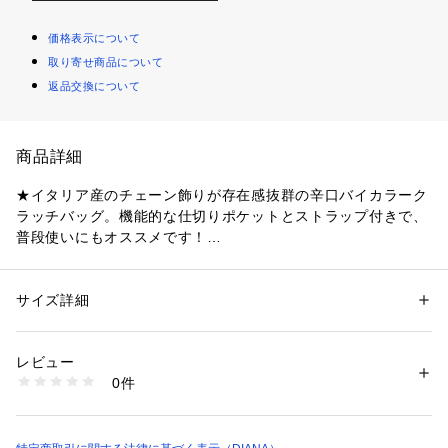
価格表示について
取り寄せ商品について
返品交換について
商品詳細
★イタリア産のチェーン飾りが存在感抜群の辛口バイカラーク
ラッチバッグ。機能的な仕切りポケットとストラップ付きで、
普段使いにもオススメです！
★デニム×ニットのシンプルスタイルにも、バッグを主役にす
れば瞬時にトレンドスタイルが完成します♪あえてふんわりス
カートと合わせて、コーディネートにスパイスを加えるのもオ
サイズ詳細
性別：
レディース
ススメです！
カテゴリー：
バッグ
 ＞ 
ハンドバッグ
素材：生地・その他
生産国：中国
レビュー
商品番号：
1089900000705 
（モール）
0件
《機能性》
AS4730 （ショップ）
■ポケット：内部にファスナーつき中仕切りポケット×1、ファ
スナーつきポケット×1、オープンポケット×2。外側背面にフ
ァスナーポケット×1。