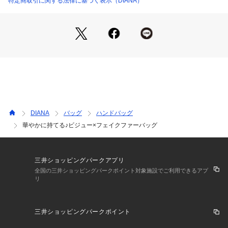
特定商取引に関する法律に基づく表示（DIANA）
■開閉：かぶせをチェーン部分に差しこむことにより開閉でき
ます。
■底鋲：取り外し可能なショルダーストラップが付いたデザイ
ンです。ストラップの長さは「60cm～117cm」です。クラッ
チバッグ、ショルダーバッグ、斜めがけバッグの3WAYでお使
いいただけます。
■サイズ：幅220cm/高さ300cm/マチ70cm/持ち手117cm
■重量：約430g
摩擦や汗、雨などによる水濡れにより、色落ちする場合がござ
DIANA
バッグ
ハンドバッグ
います。特に、白色や淡色系の洋服などと組み合わせる際は、
華やかに持てる♪ビジュー×フェイクファーバッグ
十分ご注意ください。
当商品はかぶせ部分に合成皮革素材を使用しております。合成
皮革は素材の性質上、一定期間を過ぎると表面にひび割れや剥
がれが起きる場合がございます。また他のビニール素材や皮革
三井ショッピングパークアプリ
製品と密着させると、貼り付きや色移りの原因となりますので
全国の三井ショッピングパークポイント対象施設でご利用できるアプ
リ
十分ご注意ください。高温多湿な場所に置くと軟化、変形、カ
ビの原因となります。予めご了承下さいますようお願いいたし
ます。
三井ショッピングパークポイント