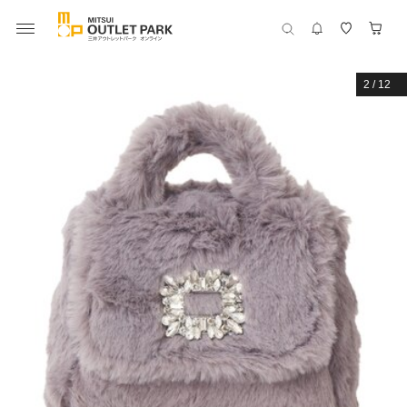
2
/
12