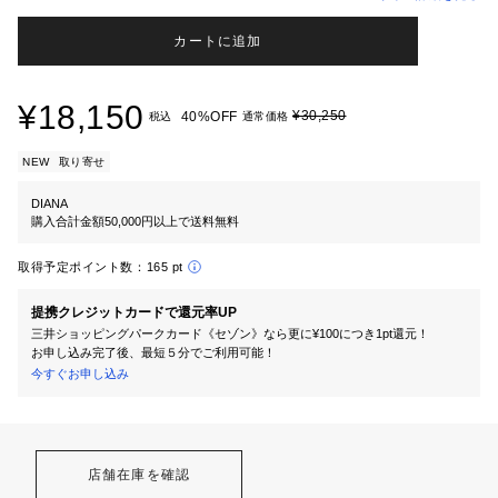
カートに追加
¥18,150
¥30,250
40%OFF
税込
通常価格
NEW
取り寄せ
DIANA
購入合計金額50,000円以上で送料無料
取得予定ポイント数：
165 pt
提携クレジットカードで還元率UP
三井ショッピングパークカード《セゾン》なら更に¥100につき1pt還元！
お申し込み完了後、最短５分でご利用可能！
今すぐお申し込み
店舗在庫を確認