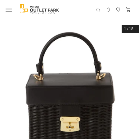
1
/
18