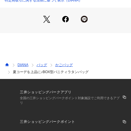
特定商取引に関する法律に基づく表示（DIANA）
デザインです。持ち手付け根のリングにストラップの金具を接
続して下さい。ストラップは長さ約66cm～126cmに調節可能
です。
■サイズ：幅290mm/高さ160mm/マチ150mm/持ち手90mm
■重量：約600g
摩擦や汗、雨などによる水濡れにより、色落ちする場合がござ
います。特に、白色や淡色系の洋服などと組み合わせる際は、
十分ご注意ください。
多湿な場所での保管は避けて下さい。カビの原因となり、革の
DIANA
バッグ
かごバッグ
劣化を早める可能性があります。
夏コーデを上品に♪BOX型バニティラタンバッグ
三井ショッピングパークアプリ
全国の三井ショッピングパークポイント対象施設でご利用できるアプ
リ
三井ショッピングパークポイント