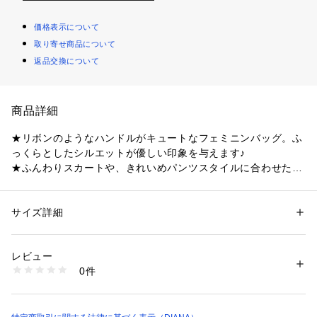
価格表示について
取り寄せ商品について
返品交換について
商品詳細
★リボンのようなハンドルがキュートなフェミニンバッグ。ふ
っくらとしたシルエットが優しい印象を与えます♪
★ふんわりスカートや、きれいめパンツスタイルに合わせたい
アイテム。シンプルなので、オケージョンを選ばずお使いいた
だけます☆
サイズ詳細
性別：
レディース
カテゴリー：
バッグ
 ＞ 
かごバッグ
素材：合成皮革
《機能性》
生産国：中国
レビュー
■ポケット：内部にファスナーつきポケット×１、オープンポケ
商品番号：
1089900000720 
（モール）
0件
ット×２。外部前面にファスナーポケット×１。開口部ファスナ
SH5141 （ショップ）
ー脇にあおりポケット×２。
■開閉：ファスナーによる開閉。底鋲つき。
■底鋲：取り外し可能なショルダーストラップが付いた２WAY