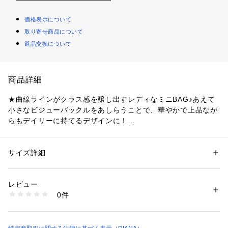
価格表示について
取り寄せ商品について
返品交換について
商品詳細
★曲線ラインがクラス感を醸し出すレディなミニBAG♪あえて
小さなビジューバックルをあしらうことで、華やかで上品なが
らもデイリーに持てるデザインに！
★ハンドルやショルダーベルトは取り外しが可能なので、ワン
ショルダー、斜め掛け、クラッチとしても使える3WAY仕様で
す◎装いに合わせて持ち方を変えるだけで違った雰囲気をお楽
サイズ詳細
性別：
レディース
しみいただけます。
カテゴリー：
バッグ
 ＞ 
ハンドバッグ
素材：合成皮革
取り外し可能なショルダーベルトは5つの穴で103～123㎝にご
生産国：中国
レビュー
調節いただけます。また、ハンドルにつきましても取り外しが
商品番号：
1089900000740 
（モール）
0件
可能です。
PE5105 （ショップ）
《機能性》
■ポケット：本体内部にオープンポケット×1、ファスナーポケ