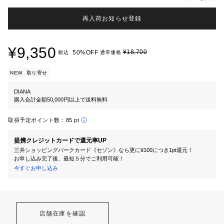
再入荷お知らせ登録
¥9,350
¥18,700
50%OFF
税込
通常価格
NEW
取り寄せ
DIANA
購入合計金額50,000円以上で送料無料
取得予定ポイント数：
85 pt
提携クレジットカードで還元率UP
三井ショッピングパークカード《セゾン》なら更に¥100につき1pt還元！
お申し込み完了後、最短５分でご利用可能！
今すぐお申し込み
店舗在庫を確認