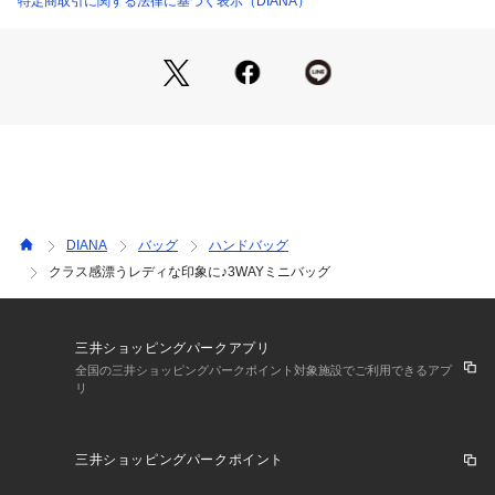
特定商取引に関する法律に基づく表示（DIANA）
ット×1。背胴側にオープンポケット×1。
■開閉：マグネットによる開閉。
■底鋲：底鋲なし。
■サイズ：幅240mm/高さ120mm/マチ50mm/持ち手160mm
■重量：約395g
合成皮革は素材の性質上、一定期間を過ぎると劣化する可能性
があります。また、高温の場所に置くと軟化や変形する可能性
があります。ご留意ください。また、ビニール製品や皮革製品
等と密着させると貼りつきや色移りをする可能性があります。
DIANA
バッグ
ハンドバッグ
多湿な場所での保管は避けてください。カビの原因になり、合
クラス感漂うレディな印象に♪3WAYミニバッグ
皮の劣化を早める可能性があります。
ビジューバックルは固定されています。強い衝撃が加わると破
損する恐れがございますのでご使用の際はご注意ください。
三井ショッピングパークアプリ
全国の三井ショッピングパークポイント対象施設でご利用できるアプ
リ
三井ショッピングパークポイント