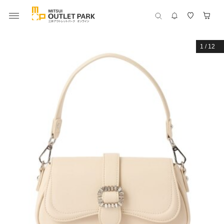
1
/
12