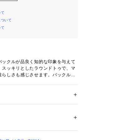
いて
について
いて
バックルが品良く知的な印象を与えて
。スッキリとしたラウンドトゥで、マ
性らしさも感じさせます。バックルに
ＤＩＡをアレンジしたロゴを施し、さ
に。ソールもほんのり厚さをもたせた
感との絶妙なバランスに。
ズ
 ＞ 
ローファー
00764 
（モール）
プ）