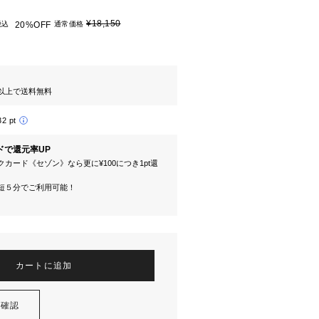
¥18,150
税込
20%OFF
通常価格
円以上で送料無料
32 pt
ドで還元率UP
カード《セゾン》なら更に¥100につき1pt還
短５分でご利用可能！
カートに追加
を確認