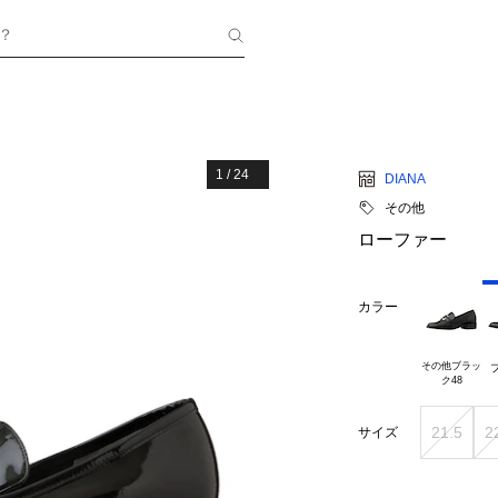
？
1
/
24
DIANA
その他
ローファー
カラー
その他ブラッ

21.5
2
サイズ