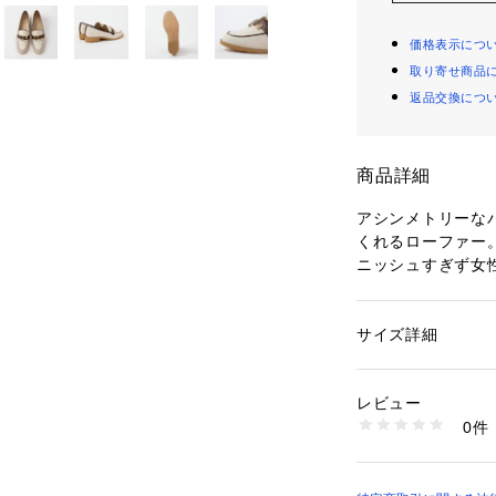
価格表示につ
取り寄せ商品
返品交換につ
商品詳細
アシンメトリーな
くれるローファー
ニッシュすぎず女
は、ＤＩＡＮＡの
りげないポイント
ことで金具の存在
サイズ詳細
性別：
レディース
カテゴリー：
シュー
素材：合成繊維
生産国：日本
レビュー
商品番号：
10899000
0件
WD43376 （ショッ