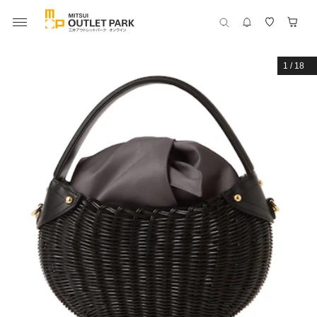
1
/
18