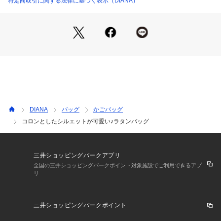
特定商取引に関する法律に基づく表示（DIANA）
す。サイドについたリングにストラップの金具を接続してくだ
さい。ストラップの長さは約65cm～122cmです。
■サイズ：幅400mm/高さ260mm/マチ140mm/持ち手200mm
■重量：約780g
当商品は合成皮革素材を使用しております。合成皮革は素材の
性質上、一定期間を過ぎると表面にひび割れや剥がれが起きる
場合がございます。予めご了承下さいますようお願いいたしま
す。
合成皮革素材の商品は、高温（火のそばなど）に置くと軟化ま
DIANA
バッグ
かごバッグ
たは変形する恐れがございます。また、ビニール素材や皮革製
コロンとしたシルエットが可愛い♪ラタンバッグ
品と密着させると、貼り付きや色移りの原因となりますので十
分ご注意ください。
三井ショッピングパークアプリ
全国の三井ショッピングパークポイント対象施設でご利用できるアプ
リ
三井ショッピングパークポイント