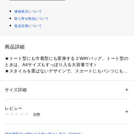
価格表示について
取り寄せ商品について
返品交換について
商品詳細
★トート型にも巾着型にも変身する２WAYバッグ。トート型の
ときは、A4サイズもすっぽり入る大容量です♪
★スタイルを選ばないデザインで、スカートにもパンツにも相
性◎！立体感のあるキルティングで、コーデにメリハリを与え
てくれますよ☆
サイズ詳細
性別：
レディース
カテゴリー：
バッグ
 ＞ 
かごバッグ
素材：合成皮革
《機能性》
生産国：中国
レビュー
■ポケット：内部にファスナーつきポケット×１、オープンポケ
商品番号：
1089900000915 
（モール）
0件
ット×２。
SH5142 （ショップ）
■開閉：マグネットによる開閉、底鋲付き。持ち手は肩掛け可
能な長さです。
■底鋲：取り外し可能なストラップが付いた２WAYデザインで