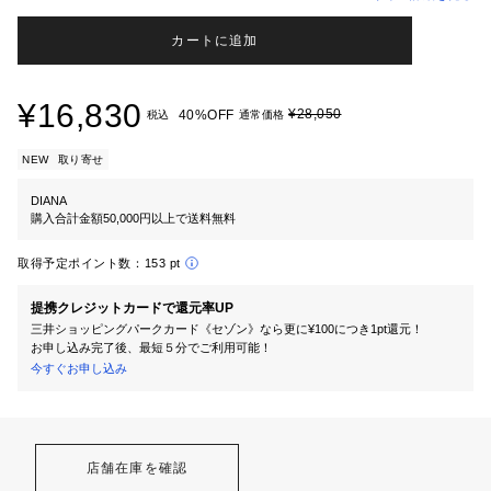
カートに追加
¥16,830
¥28,050
40%OFF
税込
通常価格
NEW
取り寄せ
DIANA
購入合計金額50,000円以上で送料無料
取得予定ポイント数：
153 pt
提携クレジットカードで還元率UP
三井ショッピングパークカード《セゾン》なら更に¥100につき1pt還元！
お申し込み完了後、最短５分でご利用可能！
今すぐお申し込み
店舗在庫を確認