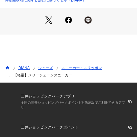
特定商取引に関する法律に基づく表示（DIANA）
ています。
※ビジューはぶつけたり強い衝撃が加わると脱落や欠けの原因
になりますので歩行の際はご注意ください。※商品画像は照明
や光の当たり具合、パソコン・スマートフォンなどの閲覧環境
により、実際の色味と異なって見える場合がございますので、
あらかじめご了承ください。
DIANA
シューズ
スニーカー・スリッポン
【軽量】メリージェーンスニーカー
三井ショッピングパークアプリ
全国の三井ショッピングパークポイント対象施設でご利用できるアプ
リ
三井ショッピングパークポイント