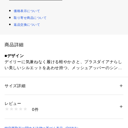
価格表示について
取り寄せ商品について
返品交換について
商品詳細
■デザイン
デイリーに気兼ねなく履ける軽やかさと、プラスダイアナらし
い美しいシルエットをあわせ持つ、メッシュアッパーのシンプ
ルカジュアルなメリージェーンスニーカー。ストラップ剣先の
一粒ビジューがさりげない華やかポイント。新開発のソールは
片足約195gと驚くほど軽く、足取りまで軽くなるような履き
サイズ詳細
性別：
レディース
心地で長時間の歩行も快適。踵のロゴプレートがきらりと輝
カテゴリー：
シューズ
 ＞ 
スニーカー・スリッポン
素材：合成繊維
き、シンプルな中にもクラス感をプラスします。
生産国：中国
レビュー
■こだわりポイント
商品番号：
1089900000999 
（モール）
0件
・柔らかかつ弾力性のあるIPソールは非常に軽量で、ボリュー
BL45547 （ショップ）
ムがあっても軽やかな履き心地です。・アウトソールはブラン
ドロゴ『＋』マークを高低差を付けながら組み合わせて模様に
したプラスダイアナオリジナルで、弾力性、グリップ性に優れ