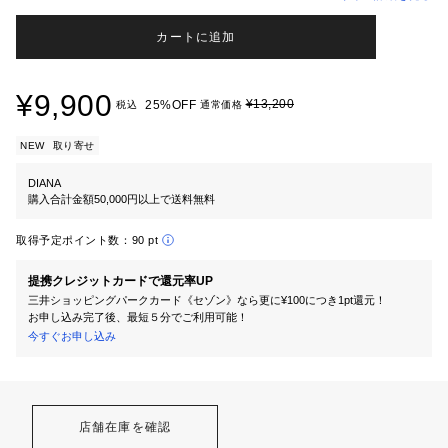
カートに追加
¥9,900
¥13,200
25%OFF
税込
通常価格
NEW
取り寄せ
DIANA
購入合計金額50,000円以上で送料無料
取得予定ポイント数：
90 pt
提携クレジットカードで還元率UP
三井ショッピングパークカード《セゾン》なら更に¥100につき1pt還元！
お申し込み完了後、最短５分でご利用可能！
今すぐお申し込み
店舗在庫を確認