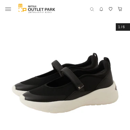
1
/
6