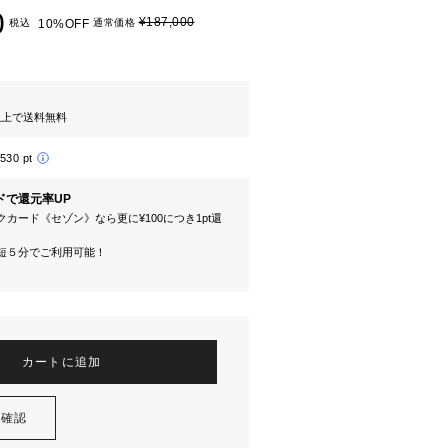
0
¥187,000
税込
10%OFF
通常価格
円以上で送料無料
,530 pt
ドで還元率UP
カード《セゾン》なら更に¥100につき1pt還
短５分でご利用可能！
カートに追加
を確認