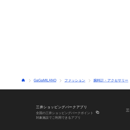
GaGaMILANO
ファッション
腕時計・アクセサリー
三井ショッピングパークアプリ
三
全国の三井ショッピングパークポイント
対象施設でご利用できるアプリ