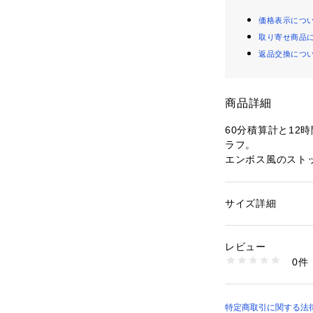
価格表示につ
取り寄せ商品
返品交換につ
商品詳細
60分積算計と12
ラフ。

エンボス風のスト
デックスはGaGa
ている。

ストラップはラバ
サイズ詳細
性別：
レディース
ードがプッシュボタ
カテゴリー：
ファッ
素材：ケース素材：ス
グ]
レビュー
【スペック】

生産国：イタリア
0件
■機能：時,分　ク
商品番号：
10904000
8015.01 （ショップ
■ムーブメント：クォ
■精度：月差 -10 ～
■ケース：PG/G
特定商取引に関する法律