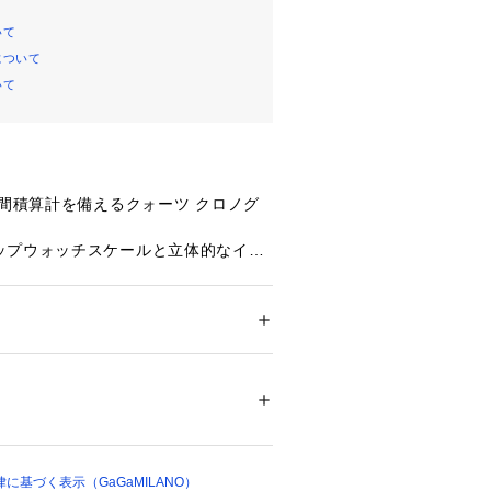
いて
について
いて
時間積算計を備えるクォーツ クロノグ
ップウォッチスケールと立体的なイン
 MILANO独特のアラビック数字になっ
ーベルトでラグ一体型の「開閉式」ガ
メンズ
ンの誤操作を防ぐ。

ション
 ＞ 
腕時計・アクセサリー
 ＞ 
腕時計
テンレススチール[PG/GUN IPコーティン
ロノグラフ

00008 
（モール）
）
ーツ[電池式]

 +20秒

UN IPコーティング【ステンレススチー
に基づく表示（GaGaMILANO）