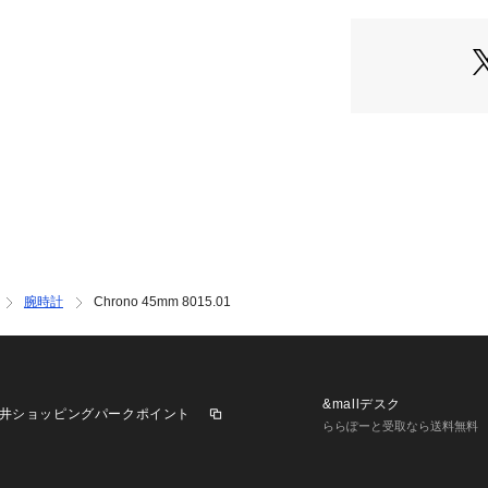
ル】

■ベゼル：回転ベゼル
■ケースバック：ス
■ガラス：ミネラル
■防水：日常生活防
腕時計
Chrono 45mm 8015.01
&mallデスク
井ショッピングパークポイント
ららぽーと受取なら送料無料