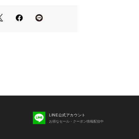
[逆回転防止]

クリュー式

ガラス

水

LINE公式アカウント
お得なセール・クーポン情報配信中