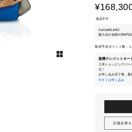
¥168,30
返品不可
GaGaMILANO
購入合計金額4,990
取得予定ポイント数：
1
提携クレジットカー
三井ショッピングパーク
元！
お申し込み完了後、最
今すぐお申し込み
店舗在庫