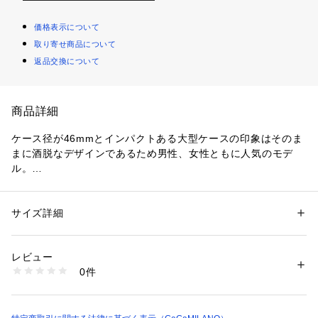
価格表示について
取り寄せ商品について
返品交換について
商品詳細
ケース径が46mmとインパクトある大型ケースの印象はそのま
まに酒脱なデザインであるため男性、女性ともに人気のモデ
ル。

12時、3時、6時、9時の4つとスモールセコンドの3時位置のイ
ンデックスをローマ数字にした「変わりダイヤル」であるのが
特徴。

サイズ詳細
性別：
レディース
メンズ
そのアラビア数字とローマ数字のコンビネーションのダイヤル
カテゴリー：
ファッション
 ＞ 
腕時計・アクセサリー
 ＞ 
腕時計
素材：ケース素材：ステンレススチール
がカッコよさとインパクトを与え、手元に存在感を演出しま
生産国：イタリア
レビュー
す。

商品番号：
1090400000018 
（モール）
0件
5080.1 （ショップ）
【スペック】

■機能：時,分

■ムーブメント：クオーツ[電池式]
