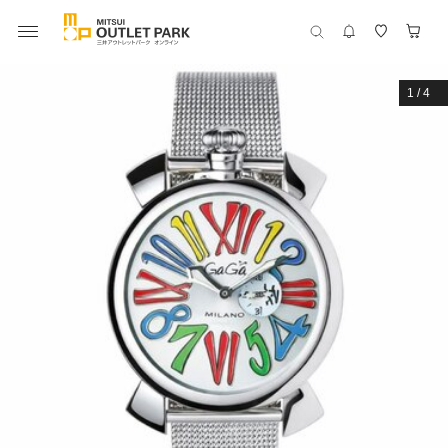
1
/
4