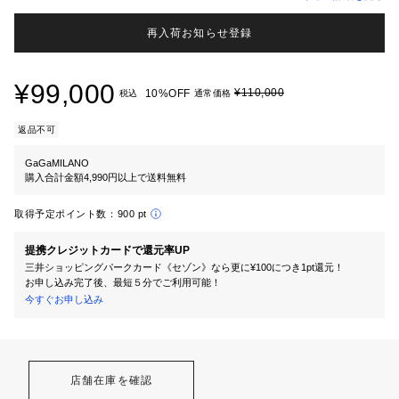
再入荷お知らせ登録
¥99,000
¥110,000
10%OFF
税込
通常価格
返品不可
GaGaMILANO
購入合計金額4,990円以上で送料無料
取得予定ポイント数：
900 pt
提携クレジットカードで還元率UP
三井ショッピングパークカード《セゾン》なら更に¥100につき1pt還元！
お申し込み完了後、最短５分でご利用可能！
今すぐお申し込み
店舗在庫を確認