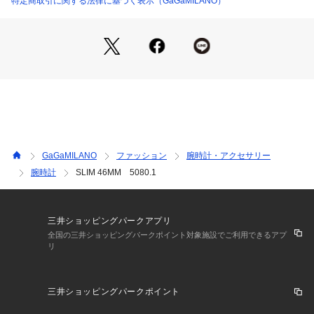
特定商取引に関する法律に基づく表示（GaGaMILANO）
■精度：月差 -10 ～ +20秒

■ケース：ステンレススチール

■文字盤：シルバー

■ケースバック：スクリュー式

■ガラス：ミネラルガラス

■防水：日常生活防水

■ストラップ：ミラネーゼメッシュ ステンレスベルト
GaGaMILANO
ファッション
腕時計・アクセサリー
腕時計
SLIM 46MM 5080.1
三井ショッピングパークアプリ
全国の三井ショッピングパークポイント対象施設でご利用できるアプ
リ
三井ショッピングパークポイント