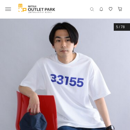
5
/
78