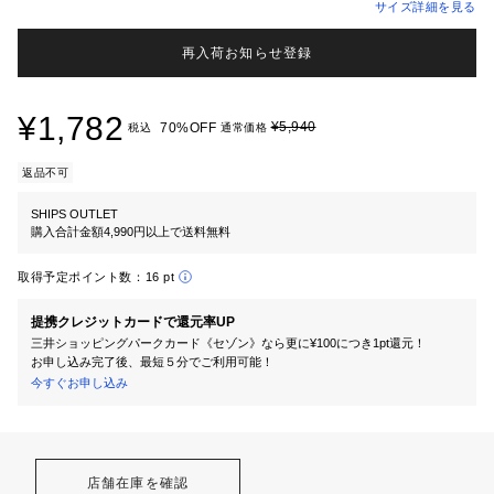
サイズ詳細を見る
再入荷お知らせ登録
¥1,782
¥5,940
70%OFF
税込
通常価格
返品不可
SHIPS OUTLET
購入合計金額4,990円以上で送料無料
取得予定ポイント数：
16 pt
提携クレジットカードで還元率UP
三井ショッピングパークカード《セゾン》なら更に¥100につき1pt還元！
お申し込み完了後、最短５分でご利用可能！
今すぐお申し込み
店舗在庫を確認