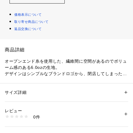
価格表示について
取り寄せ商品について
返品交換について
商品詳細
オープンエンド糸を使用した、繊維間に空間があるのでボリュ
ーム感のある6.0ozの生地。
デザインはシンプルなブランドロゴから、閉店してしまったパ
リの伝説のセレクトショップの電話番号の5文字目までをプリ
ントしたデザイン、某アメリカ映画で主人公が着ていたTシャ
ツのグラフィックからインスパイアを受けたデザインなど遊び
サイズ詳細
性別：
メンズ
心のあるラインナップをご用意しております。
カテゴリー：
ファッション
 ＞ 
トップス
 ＞ 
Tシャツ・カットソー
素材：コットン100%
シンプルながら存在感のあるプリントTシャツで、1枚でコーデ
生産国：ハイチ
レビュー
ィネートを格上げしてくれるアイテムです。
商品番号：
1090800000092 
（モール）
0件
112115479 （ショップ）
【THE NITTY GRITTY ARCHIVE CITY】(ザニッティグリッ
ティアーカイヴシティ)