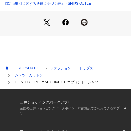
『物事の核心、本質を明日にコミュニケーション』をコンセプ
特定商取引に関する法律に基づく表示（SHIPS OUTLET）
トに、着る人に溶け込むシンプルアーバンスタイルを提案する
ブランド。
SHIPSOUTLET
ファッション
トップス
Tシャツ・カットソー
THE NITTY GRITTY ARCHIVE CITY: プリント Tシャツ
三井ショッピングパークアプリ
全国の三井ショッピングパークポイント対象施設でご利用できるアプ
リ