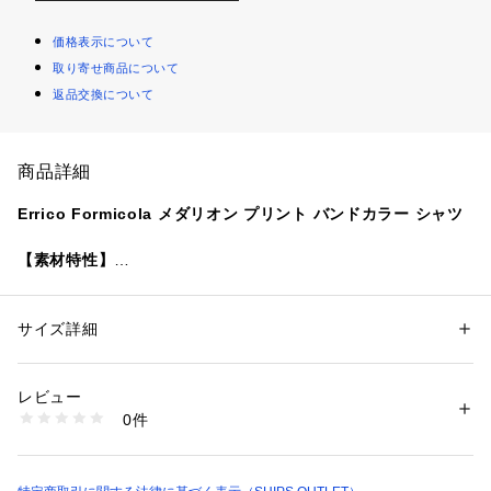
価格表示について
取り寄せ商品について
返品交換について
商品詳細
Errico Formicola メダリオン プリント バンドカラー シャツ
【素材特性】
綿100％で吸水性や通気性に優れていて快適な着心地をお楽し
み頂けます。
サイズ詳細
性別：
メンズ
【デザイン・仕様】
カテゴリー：
ファッション
 ＞ 
トップス
 ＞ 
シャツ・ブラウス
素材：コットン100%
ゆとりのある身幅とバンドカラーの襟元でリラックスした雰囲
生産国：イタリア
レビュー
気のディテールを採用しました。
商品番号：
1090800001194 
（モール）
0件
111114409 （ショップ）
【スタイリング】
ワイドパンツなどに合わせて一枚着としての着用もおすすめ。
SHIPSドレスの提案するカジュアルシャツとしてワードローブ