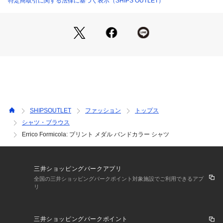
特定商取引に関する法律に基づく表示（SHIPS OUTLET）
に加えたい一着。
【Errico Formicola】(エッリコ・フォルミコラ)
エッリコ・フォルミコラの歴史は意外にも新しく、2008年に
イタリアのナポリに誕生したシャツブランドです。
ブランドと同名のエッリコ・フォルミコラはイタリア屈指のシ
ャツブランドであるLuige Borrelliルイジボレリなどに身を置
き経験を積んだ人物です。
創業から６年あまりでありながら今では一流のシャツブランド
となったエッリコ・フォルミコラは、現在ではセレクトショッ
SHIPSOUTLET
ファッション
トップス
プで中心に販売されており、日本でも人気を高めています。
シャツ・ブラウス
ハンドメイドを駆使したナポリ仕立てが特徴のブランド。
Errico Formicola: プリント メダル バンドカラー シャツ
【注意事項】
※末永く愛用頂く為に、アテンションタグ・洗濯ネームを必ず
ご確認の上、着用又はお取り扱いください。
三井ショッピングパークアプリ
全国の三井ショッピングパークポイント対象施設でご利用できるアプ
※撮影環境による光の当たり具合やパソコン・スマートフォン
リ
などの閲覧環境によって、実際の色味と異なって見える場合が
あります。
商品の色味は商品単体で撮影した画像をご参照ください。
三井ショッピングパークポイント