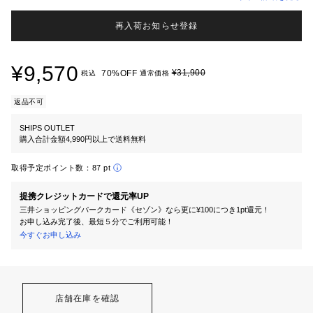
再入荷お知らせ登録
¥9,570
¥31,900
70%OFF
税込
通常価格
返品不可
SHIPS OUTLET
購入合計金額4,990円以上で送料無料
取得予定ポイント数：
87 pt
提携クレジットカードで還元率UP
三井ショッピングパークカード《セゾン》なら更に¥100につき1pt還元！
お申し込み完了後、最短５分でご利用可能！
今すぐお申し込み
店舗在庫を確認