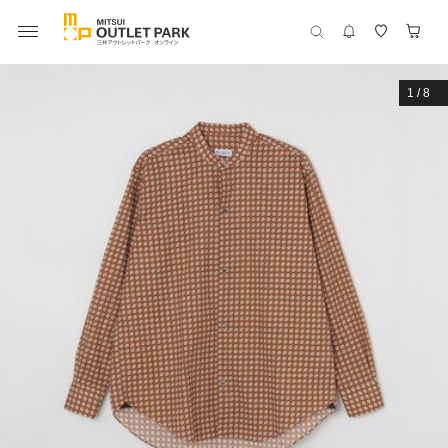
1
/
8