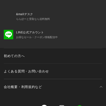
※画像の商品はサンプルです。
実際の商品と仕様、加工、サイズが若干異なる場合がございま
&mallデスク
す。
ららぽーと受取なら送料無料
LINE公式アカウント
お得なセール・クーポン情報配信中
初めての方へ
よくある質問・お問い合わせ
会社概要・利用規約など
三井不動産が展開する商業施設一覧