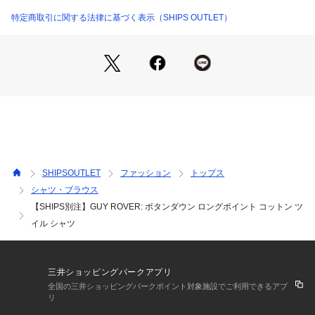
NOTIEのスタイルでシャツを目立たせて着こなすことはもちろ
ん、
特定商取引に関する法律に基づく表示（SHIPS OUTLET）
襟出しでニューヨークトラッドを連想させるコーディネートも
おすすめです。
【GUY ROVER】(ギ・ローバー)
マシンメイドのドレスシャツとしては世界最高峰のひとつとし
て知られている、イタリアを代表するシャツブランドです。
1967年にピアツェンツァにて創業され、紳士シャツメーカー
としてスタートして以降、イタリアはもとより世界中の専門店
で取扱われ、多くのブランドの製品も請け負うなど、その技術
とデザイン性は折り紙つきのブランドです。
SHIPSOUTLET
ファッション
トップス
シャツ・ブラウス
【注意事項】
【SHIPS別注】GUY ROVER: ボタンダウン ロングポイント コットン ツ
※末永く愛用頂く為に、アテンションタグ・洗濯ネームを必ず
ご確認の上、着用又はお取り扱いください。
イル シャツ
※撮影環境による光の当たり具合やパソコン・スマートフォン
などの閲覧環境によって、実際の色味と異なって見える場合が
三井ショッピングパークアプリ
あります。
全国の三井ショッピングパークポイント対象施設でご利用できるアプ
　商品の色味は商品単体で撮影した画像をご参照ください。
リ