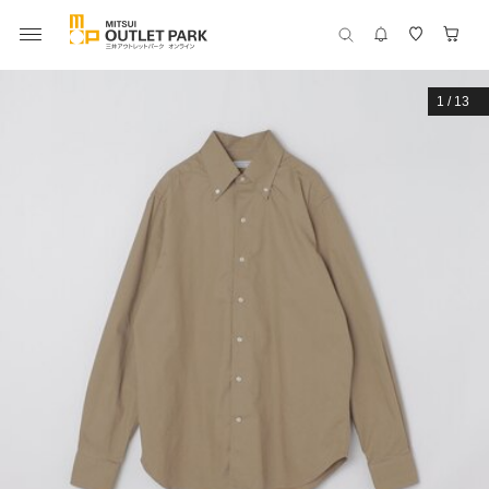
1
/
13