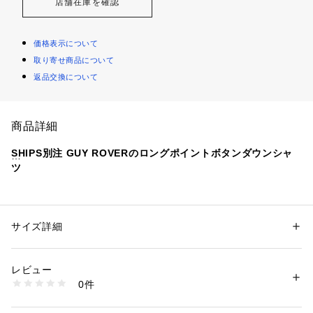
店舗在庫を確認
価格表示について
取り寄せ商品について
返品交換について
商品詳細
SHIPS別注 GUY ROVERのロングポイントボタンダウンシャ
ツ
【素材特性】
イタリア・ピアツェンツァで創業のシャツブランド、ギローバ
ーのボタンダウンシャツ。
サイズ詳細
性別：
メンズ
肉厚で丈夫なツイル生地とカラーで温かみのある印象に。
カテゴリー：
ファッション
 ＞ 
トップス
 ＞ 
シャツ・ブラウス
素材：コットン100%
生産国：イタリア
レビュー
【デザイン・スタイリング】
商品番号：
1090800002481 
（モール）
0件
絶妙なカラー展開で汎用性が高くワードローブに加えたい一
111180153 （ショップ）
着。