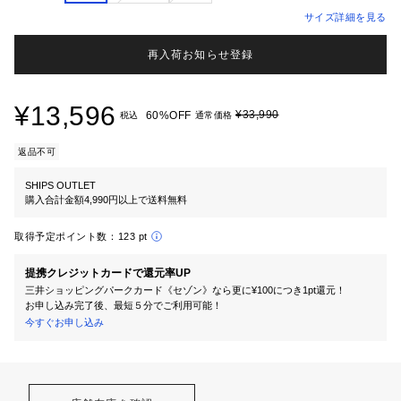
サイズ詳細を見る
再入荷お知らせ登録
¥13,596
¥33,990
60%OFF
税込
通常価格
返品不可
SHIPS OUTLET
購入合計金額4,990円以上で送料無料
取得予定ポイント数：
123 pt
提携クレジットカードで還元率UP
三井ショッピングパークカード《セゾン》なら更に¥100につき1pt還元！
お申し込み完了後、最短５分でご利用可能！
今すぐお申し込み