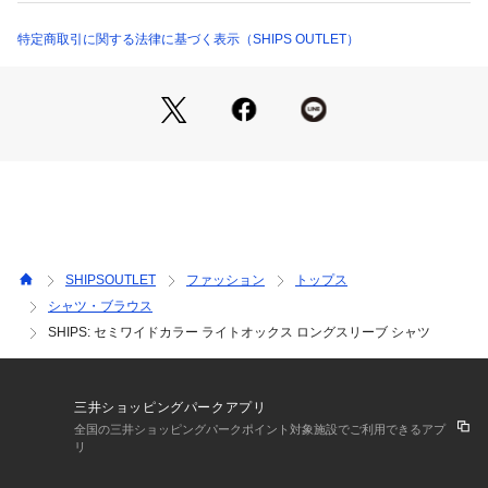
コンフォートの定番型セミワイド襟のシャツ。
ジャストサイズで着用できるシルエットと、ボトムイン・アウ
特定商取引に関する法律に基づく表示（SHIPS OUTLET）
ト、どちらも丁度いい着丈のバランスがポイントです。
襟には形状記憶のカラーステイが入っており、好みに合わせて
襟の形を調整することができます。
【スタイリング】
セットアップのインナーとしてビジネスライクなスタイリング
から、
イージーパンツやスニーカーと合わせてラフなスタイリングま
で、幅広く着用いただけます。
SHIPSOUTLET
ファッション
トップス
【注意事項】
シャツ・ブラウス
※末永く愛用頂く為に、アテンションタグ・洗濯ネームを必ず
SHIPS: セミワイドカラー ライトオックス ロングスリーブ シャツ
ご確認の上、着用又はお取り扱いください。
※撮影環境による光の当たり具合やパソコン・スマートフォン
などの閲覧環境によって、実際の色味と異なって見える場合が
三井ショッピングパークアプリ
あります。
全国の三井ショッピングパークポイント対象施設でご利用できるアプ
　商品の色味は商品単体で撮影した画像をご参照ください。
リ