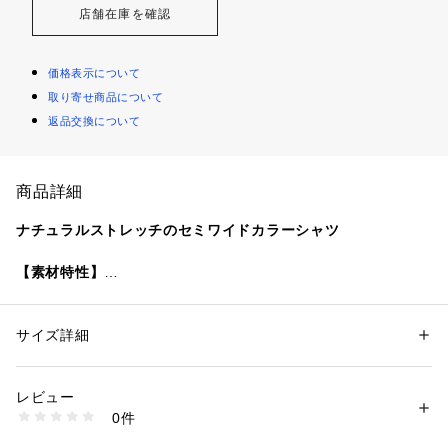
店舗在庫を確認
価格表示について
取り寄せ商品について
返品交換について
商品詳細
ナチュラルストレッチのセミワイドカラーシャツ
【素材特性】
SHIPSオリジナルの中空糸を横糸に使用した、ライトオックス
素材。
通常よりも軽量で速乾性に優れています。
サイズ詳細
性別：
メンズ
また、特殊な加工によりストレッチが効いており、
カテゴリー：
ファッション
 ＞ 
トップス
 ＞ 
シャツ・ブラウス
素材：コットン100%
コットン100%にもかかわらず、柔らかく軽い着心地が特徴で
生産国：ベトナム
レビュー
す。
商品番号：
1090800002780 
（モール）
0件
111100619 （ショップ）
【デザイン】