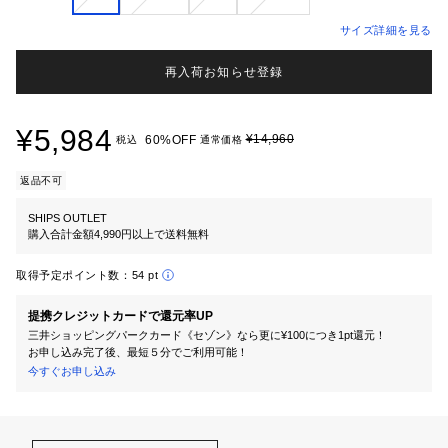
サイズ詳細を見る
再入荷お知らせ登録
¥5,984
¥14,960
60%OFF
税込
通常価格
返品不可
SHIPS OUTLET
購入合計金額4,990円以上で送料無料
取得予定ポイント数：
54 pt
提携クレジットカードで還元率UP
三井ショッピングパークカード《セゾン》なら更に¥100につき1pt還元！
お申し込み完了後、最短５分でご利用可能！
今すぐお申し込み