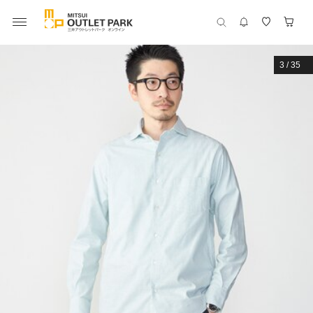
3
/
35