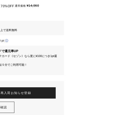
¥14,960
70%OFF
通常価格
円以上で送料無料
0 pt
ドで還元率UP
カード《セゾン》なら更に¥100につき1pt還
短５分でご利用可能！
再入荷お知らせ登録
を確認