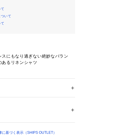
いて
について
いて
レスにもなり過ぎない絶妙なバラン
のあるリネンシャツ
フ兼用のワイドカラー。
考慮した程よいリラックスシルエッ
ション
 ＞ 
トップス
 ＞ 
シャツ・ブラウス
1875創業のイタリア老舗シャツ生地
03730 
（モール）
ップ）
/36の糸を使用し、柔らかく仕上げる加工
程よいシャリ感としなやかさを併せ持
基づく表示（SHIPS OUTLET）