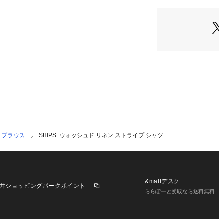
【デザイン】
日本人の体型に合
整しました。
肩周りのフィット
様を使用しており
台衿はフロントに
感の向上と、
美しい襟の立ち具
カフスは円錐状の
綺麗な袖口を演出
【スタイリング】
・ブラウス
SHIPS: ウォッシュド リネン ストライプ シャツ
ジャケットやセッ
ジュアルスタイル
なカジュアルスタ
カジュアルな印象
る、テレワークに
&mallデスク
井ショッピングパークポイント
----------------------
ららぽーと受取なら送料無料
生地の厚み：薄手
伸縮性： 無