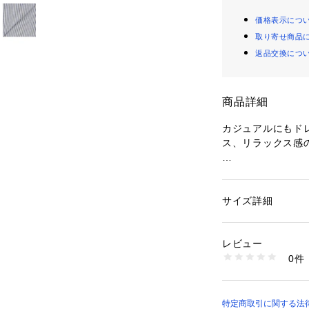
価格表示につ
取り寄せ商品
返品交換につ
商品詳細
カジュアルにもド
ス、リラックス感
◆襟型は、オンオ
◆ビジネス使用も
ト。
サイズ詳細
性別：
メンズ
カテゴリー：
ファッ
素材：麻100%
【素材・生地】
生産国：中国
レビュー
カルロバセッティは
商品番号：
10908000
0件
メーカーです。
111100559 （ショ
FLASHは縦横1
をしているので、
った素材です。
特定商取引に関する法律に