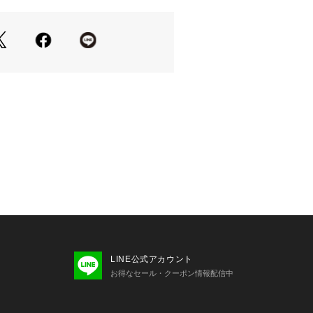
わせて前身頃と後身頃のバランスを調
感を向上のため、スプリットヨーク仕
ます。
向かってカーブさせることでフィット
合を実現できます。
形状にカーブさせ、着用時に立体的で
できます。
トアップのインナーとしてのドレスカ
や、1枚でサラッと着て頂いても上品
イルを演出できます。
を与えすぎず、かつリラックスでき
最適な一着となっています。
LINE公式アカウント
---------------------
お得なセール・クーポン情報配信中