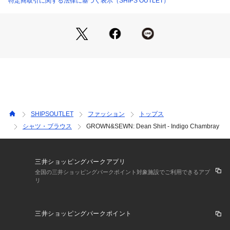
特定商取引に関する法律に基づく表示（SHIPS OUTLET）
コの家族経営の小さな工場で縫製。各衣類は少なくとも10台の
手動ミシンを通過し、細部までこだわった特別な製品が生まれ
ます。縫製後、シャツはロサンゼルスにある別の洗浄仕上げ施
設に送られ、そこで酵素と柔軟剤が使用され縮みを軽減、柔ら
かさと個性を与えています。自分だけの一着に育ててくださ
い。
【GROWN&SEWN】(グロウン アンド ソーン)
2010Fall＆Winterにデビューした注目のチノパンツ専業ブラン
ドgrown&sewn（グロウン&ソーン）。世界からも注目を浴び
SHIPSOUTLET
ファッション
トップス
大きな影響をもたらした大手老舗アメリカブランドのメンズデ
シャツ・ブラウス
GROWN&SEWN: Dean Shirt - Indigo Chambray
ィレクターの経歴を持つデザイナーが手掛けるブランドです。
グロウン＆ソーンのコレクションはすべてアメリカ国内で縫製
されているだけではなく、使用されている生地やパーツなども
すべてアメリカ製にこだわり生産されています。
三井ショッピングパークアプリ
全国の三井ショッピングパークポイント対象施設でご利用できるアプ
リ
三井ショッピングパークポイント