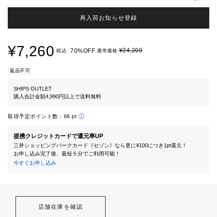
再入荷お知らせ登録
¥7,260
¥24,200
70%OFF
税込
通常価格
返品不可
SHIPS OUTLET
購入合計金額4,990円以上で送料無料
取得予定ポイント数：
66 pt
提携クレジットカードで還元率UP
三井ショッピングパークカード《セゾン》なら更に¥100につき1pt還元！
お申し込み完了後、最短５分でご利用可能！
今すぐお申し込み
店舗在庫を確認