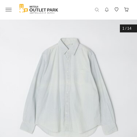
1
/
14