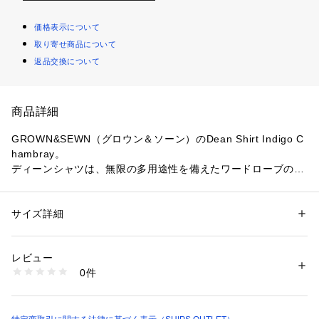
価格表示について
取り寄せ商品について
返品交換について
商品詳細
GROWN&SEWN（グロウン＆ソーン）のDean Shirt Indigo C
hambray。
ディーンシャツは、無限の多用途性を備えたワードローブの定
番です。ラギッドでもカジュアルでもドレスアップでもお構い
なし。オフィスでも、ディナーでも、海辺でくつろいでも、こ
のシャンブレーシャツは抜群の雰囲気をプラスしてくれます。
サイズ詳細
性別：
メンズ
生地は日本の有名なデニム工場であるカイハラ製の6オンスシ
カテゴリー：
ファッション
 ＞ 
トップス
 ＞ 
シャツ・ブラウス
素材：綿100%
ャンブレー。原綿から生地までの全工程を自社工場で行い、常
生産国：アメリカ
レビュー
に優れた生地を生産しています。この特別なインディゴ染めの
商品番号：
1090800003748 
（モール）
0件
シャンブレー生地は、使い込むほどに味わいが増し、柔らかさ
111135478 （ショップ）
と個性を加えるためにガーメントウォッシュが施されていま
す。
35年以上アメリカンクラシックを縫製してきたサンフランシス