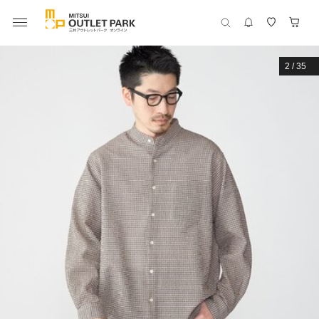
2
/
35