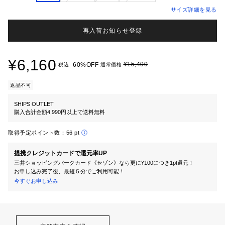
サイズ詳細を見る
再入荷お知らせ登録
¥6,160
¥15,400
60%OFF
税込
通常価格
返品不可
SHIPS OUTLET
購入合計金額4,990円以上で送料無料
取得予定ポイント数：
56 pt
提携クレジットカードで還元率UP
三井ショッピングパークカード《セゾン》なら更に¥100につき1pt還元！
お申し込み完了後、最短５分でご利用可能！
今すぐお申し込み