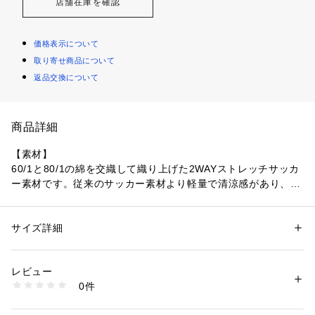
店舗在庫を確認
価格表示について
取り寄せ商品について
返品交換について
商品詳細
【素材】
60/1と80/1の綿を交織して織り上げた2WAYストレッチサッカ
ー素材です。従来のサッカー素材より軽量で清涼感があり、ス
トレッチなので快適な着心地です。
【アイテム】
身体を包み込むゆったりとしたサイズ感に仕上げ、一枚で着た
サイズ詳細
性別：
メンズ
時のシルエットの綺麗さにこだわって完成させています。
カテゴリー：
ファッション
 ＞ 
トップス
 ＞ 
シャツ・ブラウス
素材：コットン98％、 ポリウレタン2％
着丈を今までより2ｃｍ短くしています。
生産国：中国
レビュー
商品番号：
1090800003752 
（モール）
0件
111114481 （ショップ）