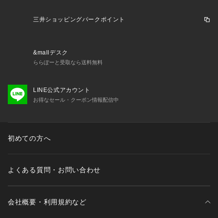
軽く着やすいサッカー素材にシルエットやカラーにこだわっ
た、春夏にぴったりなバンドカラーシャツです。
三井ショッピングパークポイント
【注意事項】
※末永く愛用頂く為に、アテンションタグ・洗濯ネームを必ず
&mallデスク
ご確認の上、着用又はお取り扱いください。
ららぽーと受取なら送料無料
※撮影環境による光の当たり具合やパソコン・スマートフォン
などの閲覧環境によって、実際の色味と異なって見える場合が
LINE公式アカウント
あります。
お得なセール・クーポン情報配信中
　商品の色味は商品単体で撮影した画像をご参照ください。
※画像の商品はサンプルです。
初めての方へ
　実際の商品と仕様、加工、サイズが若干異なる場合がござい
ます。
よくある質問・お問い合わせ
会社概要・利用規約など