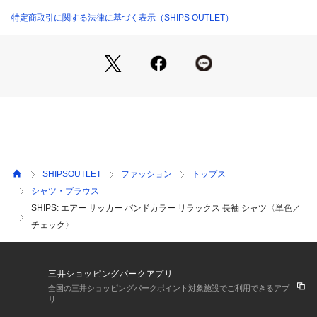
【素材特性】
細さの違う2種類の綿を交織した2WAYストレッチのサッカー素
特定商取引に関する法律に基づく表示（SHIPS OUTLET）
材。
従来のサッカー素材より、軽量で清涼感もあります。
ストレッチが効いていることで、より快適な着心地に。
春先から、袖をまくれば夏まで使える素材感です。
【デザイン】
身体を包み込むゆったりとしたサイズ感に仕上げました。
着丈や身幅などのバランス感がとてもよく、一枚で着た時のシ
ルエットが非常に良いです。
SHIPSOUTLET
ファッション
トップス
また、カラーは単色のブラックと、それぞれ違うチェックが入
シャツ・ブラウス
ったキャメル、ブラウンの展開。
SHIPS: エアー サッカー バンドカラー リラックス 長袖 シャツ〈単色／
ブラックは、素材感と相まって爽やかさもある、大人のブラッ
クシャツ。
チェック〉
キャメルは、ベージュ系の生地に黒と白のラインのチェック柄
になっています。
ブラウンは、細かいギンガムチェックで、サッカーの凹凸感の
三井ショッピングパークアプリ
ある素材と相性抜群。
全国の三井ショッピングパークポイント対象施設でご利用できるアプ
それぞれ個性のある味わい深いカラー展開です。
リ