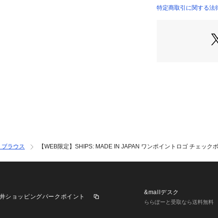
発色の綺麗なチェ
特定商取引に関する法律に
守備範囲の広さと
魅力的なシャツに
胸元には、SHIP
をイメージした、一
ジナルのロゴの刺
ャケットやカーデ
脱な印象へと仕上
【注意事項】
※生産状況により
※末永く愛用頂く
を必ずご確認の上
・ブラウス
【WEB限定】SHIPS: MADE IN JAPAN ワンポイントロゴ チェ
※撮影環境による
フォンなどの閲覧
見える場合があり
　商品の色味は商
&mallデスク
井ショッピングパークポイント
い。
ららぽーと受取なら送料無料