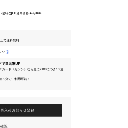
¥9,900
40%OFF
通常価格
円以上で送料無料
4 pt
ドで還元率UP
カード《セゾン》なら更に¥100につき1pt還
短５分でご利用可能！
再入荷お知らせ登録
を確認