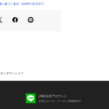
ック柄が目を惹く一枚。
基づく表示（SHIPS OUTLET）
時代に左右されない適度なサイズ感が
仕上がっております。
Sで使用している文字を取り入れ、水鳥
からデザインを起こしたSHIPSオリ
繍が入り、デザインアクセントに。ジ
ィガンを脱いだ時にも、他にはない洒
げました。
店舗にて販売する場合もございます。
為に、アテンションタグ・洗濯ネーム
、着用又はお取り扱いください。
ックボタンダウンシャツ
光の当たり具合やパソコン・スマート
環境によって、実際の色味と異なって
ます。
品単体で撮影した画像をご参照くださ
LINE公式アカウント
お得なセール・クーポン情報配信中