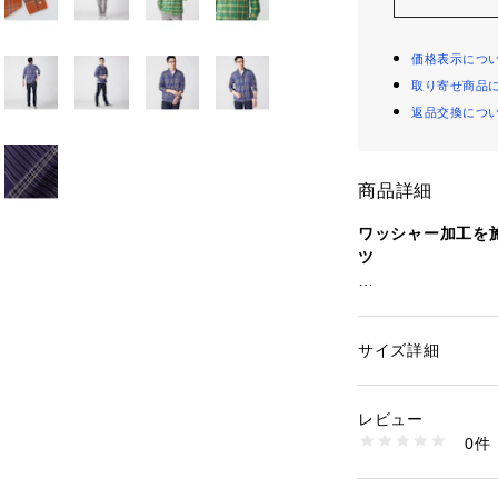
価格表示につ
取り寄せ商品
返品交換につ
商品詳細
ワッシャー加工を
ツ
【素材特性】
64/2サイロスパ
り込み特殊なワッ
サイズ詳細
性別：
メンズ
シャリ感と天日干
カテゴリー：
ファッ
素材：コットン100
感を持たせました
生産国：日本
レビュー
日本での縫製仕上
商品番号：
10908000
0件
での複数枚買いも
111100636 （ショ
【デザイン】