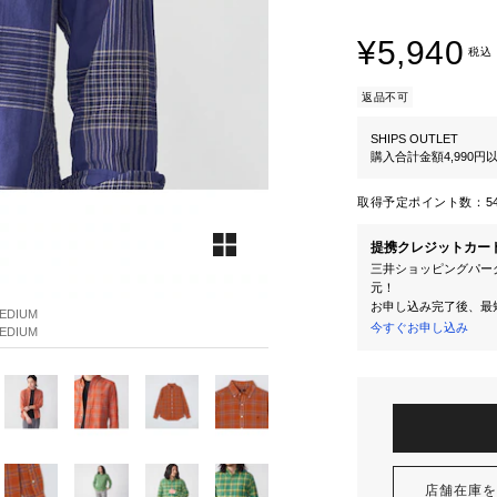
¥5,940
税込
返品不可
SHIPS OUTLET
購入合計金額4,990
取得予定ポイント数：
5
提携クレジットカー
三井ショッピングパーク
元！
お申し込み完了後、最
DIUM
今すぐお申し込み
DIUM
店舗在庫