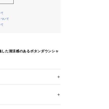
いて
について
いて
施した清涼感のあるボタンダウンシャ
ン糸を使用して極限まで打込をあまく織
シャー工程を通す事で、清涼感のある
ししたようなナチュラルなワッシャー
ション
 ＞ 
トップス
 ＞ 
シャツ・ブラウス
%
。
げによる確かな品質も魅力で、色違い
03963 
（モール）
オススメ！
ップ）