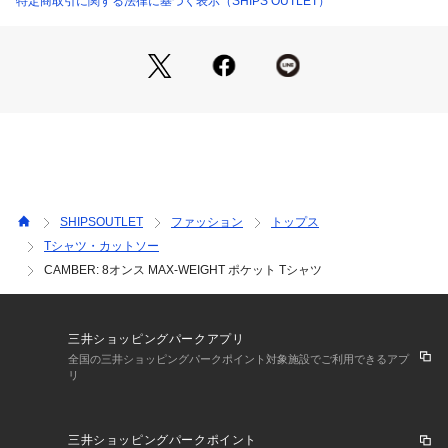
特定商取引に関する法律に基づく表示（SHIPS OUTLET）
※カラーによって組成が異なります。
【ホワイト/ブラック/グリーン】綿100%、 【ライトグレー】
綿99%、 ポリエステル1%
※XXLサイズに関しては価格が異なるため別品番にて展開して
おります。(品番:112-17-0083)
SHIPSOUTLET
ファッション
トップス
Tシャツ・カットソー
CAMBER: 8オンス MAX-WEIGHT ポケット Tシャツ
三井ショッピングパークアプリ
全国の三井ショッピングパークポイント対象施設でご利用できるアプ
リ
三井ショッピングパークポイント