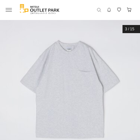
3
/
15