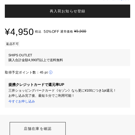
再入荷お知らせ登録
¥4,950
¥9,900
50%OFF
税込
通常価格
返品不可
SHIPS OUTLET
購入合計金額4,990円以上で送料無料
取得予定ポイント数：
45 pt
提携クレジットカードで還元率UP
三井ショッピングパークカード《セゾン》なら更に¥100につき1pt還元！
お申し込み完了後、最短５分でご利用可能！
今すぐお申し込み
店舗在庫を確認