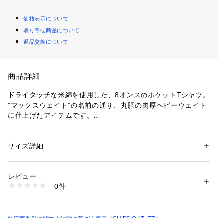
価格表示について
取り寄せ商品について
返品交換について
商品詳細
ドライタッチな米綿を使用した、8オンスのポケットTシャツ。
”マックスウェイト”の名前の通り、丸胴の肉厚ヘビーウェイト
に仕上げたアイテムです。
縫製もダブルステッチでしあげており、ガシガシ着て頂けま
す。
サイズ詳細
性別：
メンズ
【CAMBER】(キャンバー)
カテゴリー：
ファッション
 ＞ 
トップス
 ＞ 
Tシャツ・カットソー
素材：【ホワイト/ブラック/グリーン】綿100%、 【ライトグレー】綿9
アメリカはペンシルバニア州の老舗スポーツウエアメーカー
9%、 ポリエステル1%
レビュー
「キャンバー」。1948年に生地工場としてスタートしたファ
生産国：アメリカ
0件
クトリーで、学生スポーツチームや、体育協会等からのボディ
商品番号：
1090800005181 
（モール）
112170082 （ショップ）
受注を請け負っていました。そのノウハウを活かし、CAMBER
としてのオリジナルレーベルを始めたのは1992年。今なおMA
DE IN USAを貫いている数少ないカットソーブランドです。