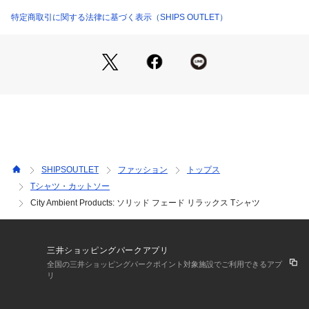
SHIPSが提案する新レーベル【City Ambient Products】（シ
ティ アンビエント プロ
特定商取引に関する法律に基づく表示（SHIPS OUTLET）
Urban / Revival / Culture を軸に、境界を超えた自由な表現を
追求。							
ファッションを愛するすべての人達に向けたニュースタンダー
ド。							
「Ambient」とは、「周囲の」「包囲した」「辺り一面の」な
どの意味を持ち、							
電子音楽の1ジャンルとして「環境音楽/Ambient Music」とし
ても使われています。							
【City Ambient Products】直訳すると〈都市環境製品〉とな
SHIPSOUTLET
ファッション
トップス
り、現代の都市生活に溶け込むプロダクトを提案していきま
Tシャツ・カットソー
す。							
City Ambient Products: ソリッド フェード リラックス Tシャツ
【注意事項】
※末永く愛用頂く為に、アテンションタグ・洗濯ネームを必ず
ご確認の上、着用又はお取り扱いください。
三井ショッピングパークアプリ
全国の三井ショッピングパークポイント対象施設でご利用できるアプ
※撮影環境による光の当たり具合やパソコン・スマートフォン
リ
などの閲覧環境によって、実際の色味と異なって見える場合が
あります。