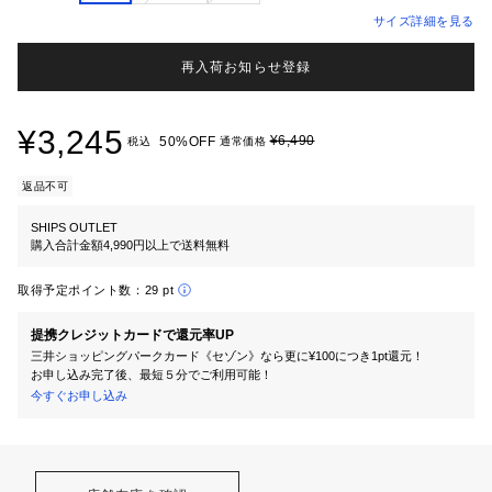
サイズ詳細を見る
再入荷お知らせ登録
¥3,245
¥6,490
50%OFF
税込
通常価格
返品不可
SHIPS OUTLET
購入合計金額4,990円以上で送料無料
取得予定ポイント数：
29 pt
提携クレジットカードで還元率UP
三井ショッピングパークカード《セゾン》なら更に¥100につき1pt還元！
お申し込み完了後、最短５分でご利用可能！
今すぐお申し込み