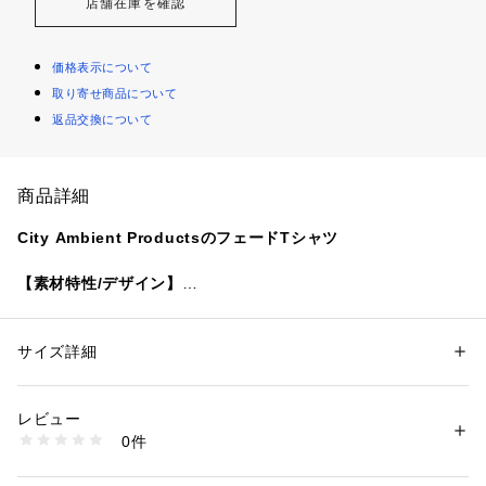
店舗在庫を確認
価格表示について
取り寄せ商品について
返品交換について
商品詳細
City Ambient ProductsのフェードTシャツ
【素材特性/デザイン】
ややドレープ感のあるコットンレーヨン素材のルーズTシャ
ツ。
製品でフェード加工をし、そのあとにソフトブリーチをするこ
サイズ詳細
性別：
メンズ
とで、全体的にムラのある見え方にしており、着古した古着の
カテゴリー：
ファッション
 ＞ 
トップス
 ＞ 
Tシャツ・カットソー
素材：コットン56%、 レーヨン44%
ような味があります。
生産国：中国
レビュー
商品番号：
1090800005670 
（モール）
0件
【City Ambient Products】（シティ アンビエント プロダク
112100280 （ショップ）
ツ）