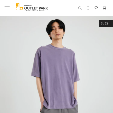
3
/
29