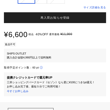
サイズ詳細を見る
再入荷お知らせ登録
¥6,600
¥11,000
40%OFF
税込
通常価格
返品不可
SHIPS OUTLET
購入合計金額4,990円以上で送料無料
取得予定ポイント数：
60 pt
提携クレジットカードで還元率UP
三井ショッピングパークカード《セゾン》なら更に¥100につき1pt還元！
お申し込み完了後、最短５分でご利用可能！
今すぐお申し込み