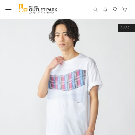
3
/
32