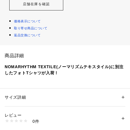
店舗在庫を確認
価格表示について
取り寄せ商品について
返品交換について
商品詳細
NOMARHYTHM TEXTILE(ノーマリズムテキスタイル)に別注
したフォトTシャツが入荷！
NOMAの写真や映像制作を手掛ける写真家の川内倫子氏の写真
を使用したフォトTシャツを別注。
ほど良くリラックスしたサイズ感で、1枚でコーディネートの
サイズ詳細
性別：
メンズ
主役になってくれる1枚です。
カテゴリー：
ファッション
 ＞ 
トップス
 ＞ 
Tシャツ・カットソー
素材：綿100%
生産国：ニカラグア
レビュー
【NOMARHYTHM TEXTILE】（ノーマリズムテキスタイル）
商品番号：
1090800005707 
（モール）
0件
テキスタイルデザイナーの野口真彩子とデザイナーの佐々木拓
112115678 （ショップ）
真が2005年にスタート。ハンドドローイングを活かしたオリ