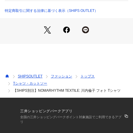
ジナリティ溢れるテキスタイルと、日本を始め海外で出会った
伝統技術に新しい視点を加えた、遊び心のある独特なデザイン
特定商取引に関する法律に基づく表示（SHIPS OUTLET）
が特徴的。
2025年1月から、ブランド名を「NOMA t.d.」から「NOMAR
HYTHM TEXTILE」に変更。これまで大切にしてきた「リズ
ム」。時代やマーケットにダイレクトに合わせるのではなく、
自身の体内リズムのようなものに沿い、動いてきた。この先も
己のリズムを持ち、自由と喜びのためのクリエイションをおこ
なっていく。との思いから。
【注意事項】
※末永く愛用頂く為に、アテンションタグ・洗濯ネームを必ず
SHIPSOUTLET
ファッション
トップス
ご確認の上、着用又はお取り扱いください。
Tシャツ・カットソー
【SHIPS別注】NOMARHYTHM TEXTILE: 川内倫子 フォト Tシャツ
※撮影環境による光の当たり具合やパソコン・スマートフォン
などの閲覧環境によって、実際の色味と異なって見える場合が
あります。
　商品の色味は商品単体で撮影した画像をご参照ください。
三井ショッピングパークアプリ
全国の三井ショッピングパークポイント対象施設でご利用できるアプ
※画像の商品はサンプルです。
リ
　実際の商品と仕様、加工、サイズが若干異なる場合がござい