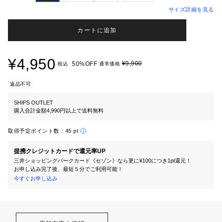
サイズ詳細を見る
カートに追加
¥4,950
¥9,900
50%OFF
税込
通常価格
返品不可
SHIPS OUTLET
購入合計金額4,990円以上で送料無料
取得予定ポイント数：
45 pt
提携クレジットカードで還元率UP
三井ショッピングパークカード《セゾン》なら更に¥100につき1pt還元！
お申し込み完了後、最短５分でご利用可能！
今すぐお申し込み