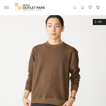
1
/
45