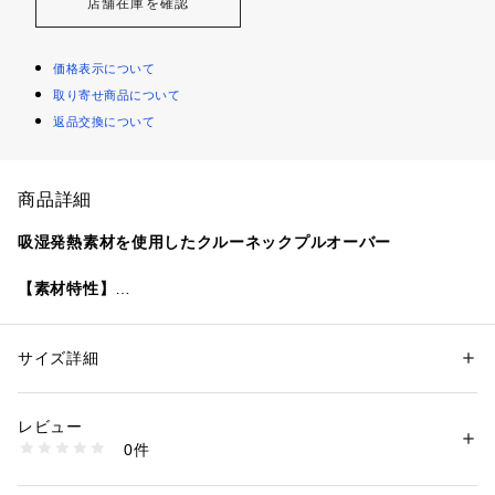
店舗在庫を確認
価格表示について
取り寄せ商品について
返品交換について
商品詳細
吸湿発熱素材を使用したクルーネックプルオーバー
【素材特性】
人体から発散される水分(湿気)を吸収して発熱する”吸湿発熱素
材”を使用したカットソー。
微起毛した肌触りの良いスムース素材で、肉厚ながら柔らかい
サイズ詳細
性別：
メンズ
肌触りが魅力です。
カテゴリー：
ファッション
 ＞ 
トップス
 ＞ 
スウェット
素材：本体: ポリエステル91%、 ポリウレタン9%、 リブ部分: コットン9
5%、 ポリウレタン5%
レビュー
【デザイン】
生産国：中国
0件
落ち着いたカラー展開でカジュアルすぎない印象に。
商品番号：
1090800006710 
（モール）
112060021 （ショップ）
ややリラックス感のあるシルエットに仕上げ、あると便利な腰