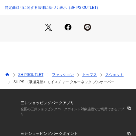
のシームポケット等、一枚で着るのはもちろん、ジャケットや
アウターなど様々なアイテムのインナーとしても活躍する一枚
特定商取引に関する法律に基づく表示（SHIPS OUTLET）
です。
【2024FW モイスチャーシリーズ】
品番: 112-05-0259 SHIPS:〈吸湿発熱〉モイスチャー モック
ネック プルオーバー
品番: 112-56-0009 SHIPS:〈吸湿発熱〉モイスチャー プルオ
ーバー パーカー
品番: 112-06-0021 SHIPS:〈吸湿発熱〉モイスチャー クルー
ネック プルオーバー
※モールサイトによって(ハイフン/-)抜きでの品番表記となり
SHIPSOUTLET
ファッション
トップス
スウェット
ます。
SHIPS:〈吸湿発熱〉モイスチャー クルーネック プルオーバー
【注意事項】
※末永く愛用頂く為に、アテンションタグ・洗濯ネームを必ず
ご確認の上、着用又はお取り扱いください。
三井ショッピングパークアプリ
全国の三井ショッピングパークポイント対象施設でご利用できるアプ
リ
※撮影環境による光の当たり具合やパソコン・スマートフォン
などの閲覧環境によって、実際の色味と異なって見える場合が
あります。
三井ショッピングパークポイント
　商品の色味は商品単体で撮影した画像をご参照ください。