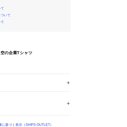
いて
について
いて
る架空の企業Tシャツ
機器のディーラー ”TechUSA”
PC10万台の販売を記念して作られたTシ
、そのまま製品をプリントするのでは
ション
 ＞ 
トップス
 ＞ 
Tシャツ・カットソー
%
クに落とし込むことでクセのない仕上
07060 
（モール）
やかなカラーリングも特徴です。
ップ）
フリス）
デビューのブランド。
基づく表示（SHIPS OUTLET）