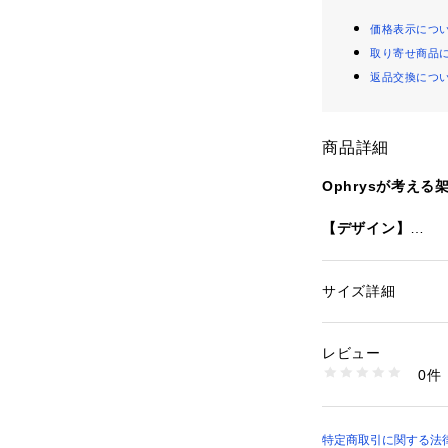
価格表示につ
取り寄せ商品
返品交換につ
商品詳細
Ophrysが考え
【デザイン】
コンピューターや周辺
 が、Ophrys製
ャツ。
サイズ詳細
性別：
メンズ
バックプリントは
カテゴリー：
ファッ
素材：コットン100
なく、グラフィッ
生産国：日本
レビュー
がりに。
商品番号：
10908000
0件
ブルーベースの爽
112140072 （ショ
【Ophrys】（オ
2024年7月から
特定商取引に関する法律に