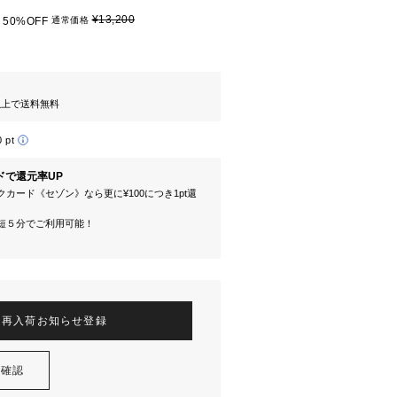
¥13,200
50%OFF
通常価格
円以上で送料無料
0 pt
ドで還元率UP
カード《セゾン》なら更に¥100につき1pt還
短５分でご利用可能！
再入荷お知らせ登録
を確認