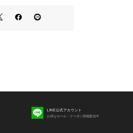
ャー・古着・グラフィックに精通する
が、「1980～2000年代を舞台にした
合商社から販売された製品やサービス
Tシャツ」をコンセプトに、あくまで
に配布されていたようなデザインに焦
にリファイン。
為に、アテンションタグ・洗濯ネーム
、着用又はお取り扱いください。
光の当たり具合やパソコン・スマート
環境によって、実際の色味と異なって
ます。
品単体で撮影した画像をご参照くださ
LINE公式アカウント
お得なセール・クーポン情報配信中