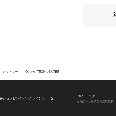
アメリカンカルチ
3人のファウンダー
架空のアメリカ総
のプロモーション
販促物として社員
点を当て、現代的
【注意事項】
※末永く愛用頂く
を必ずご確認の上
※撮影環境による
フォンなどの閲覧
ツ・カットソー
Ophrys: TECH USA TEE
見える場合があり
　商品の色味は商
い。
&mallデスク
井ショッピングパークポイント
ららぽーと受取なら送料無料